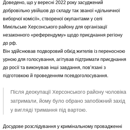
Доведено, що у вересні 2022 року засуджений
добровільно увійшов до складу так званої «дільничної
виборчої комісії», створеної окупантами у селі
Микільське Херсонського району для організації
незаконного «референдуму» щодо приєднання регіону
до рф.
Він здійснював подворовий обхід жителів із переносною
урною для голосування, агітував підтримати приєднання
до росії та виконував інші завдання, пов’язані з
підготовкою й проведенням псевдоголосування.
Після деокупації Херсонського району чоловіка
затримали, йому було обрано запобіжний захід
у вигляді тримання під вартою.
Досудове розслідування у кримінальному провадженні