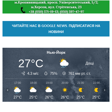
ЧИТАЙТЕ НАС В GOOGLE NEWS. ПІДПИСАТИСЯ НА
НОВИНИ
Нью-Йорк
27°C
Дощі
4.3 м/с
75%
761
мм рт. ст.
17:00
18:00
19:00
20:00
21:00
22:00
23
‹
›
27°C
25°C
26°C
26°C
25°C
25°C
2