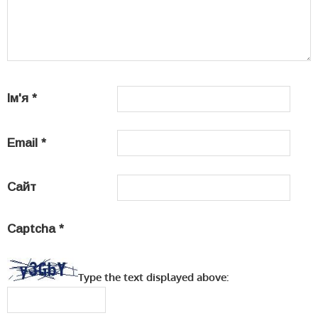
Ім'я
*
Email
*
Сайт
Captcha
*
Type the text displayed above: