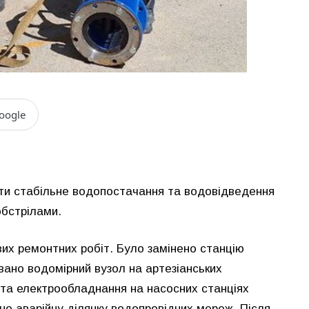
oogle
ти стабільне водопостачання та водовідведення
обстрілами.
их ремонтних робіт. Було замінено станцію
ано водомірний вузол на артезіанських
 та електрообладнання на насосних станціях
ено аварійну ділянку водопровідних мереж. Після