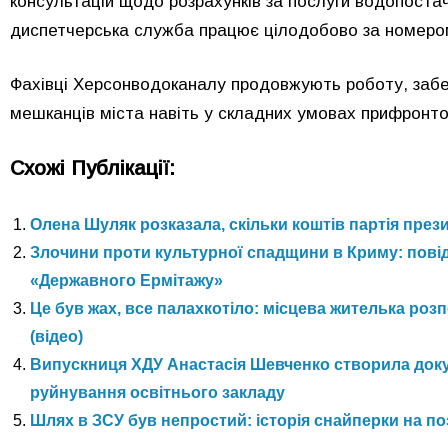
консультацій щодо розрахунків за послуги водопоста
диспетчерська служба працює цілодобово за номером
Фахівці Херсонводоканалу продовжують роботу, забе
мешканців міста навіть у складних умовах прифронто
Схожі Публікації:
Олена Шуляк розказала, скільки коштів партія през
Злочини проти культурної спадщини в Криму: пові
«Державного Ермітажу»
Це був жах, все палахкотіло: місцева жителька ро
(відео)
Випускниця ХДУ Анастасія Шевченко створила доку
руйнування освітнього закладу
Шлях в ЗСУ був непростий: історія снайперки на п