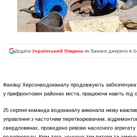
Додати
Український Південь
як бажане джерело в G
Фахівці Херсонводоканалу продовжують забезпечува
у прифронтових районах міста, працюючи навіть під 
25 серпня команда водоканалу виконала низку важлив
управління з частотним перетворювачем, відремонтов
свердловинах, проведено ревізію насосного агрегату
водопроводу. Крім того, усунено три витоки та замін