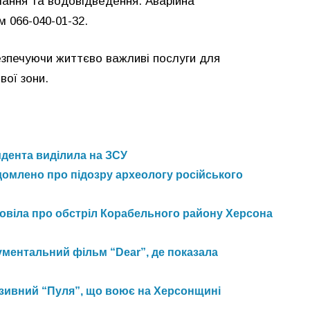
чання та водовідведення. Аварійна
 066-040-01-32.
зпечуючи життєво важливі послуги для
вої зони.
идента виділила на ЗСУ
домлено про підозру археологу російського
зповіла про обстріл Корабельного району Херсона
ментальний фільм “Dear”, де показала
озивний “Пуля”, що воює на Херсонщині