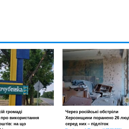
ій громаді
Через російські обстріли
 про використання
Херсонщини поранено 26 люд
штів: на що
серед них – підліток