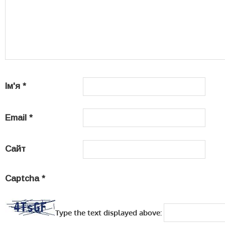
Ім'я
*
Email
*
Сайт
Captcha
*
Type the text displayed above: