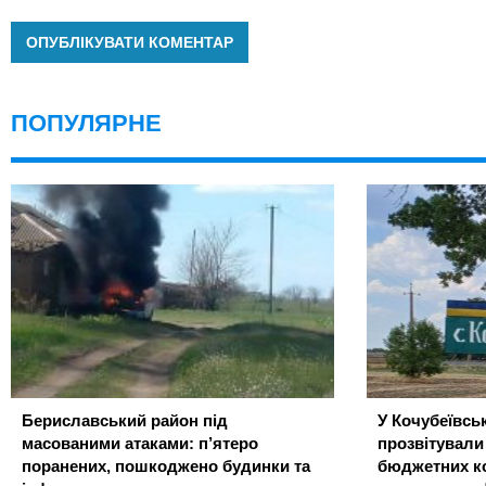
ПОПУЛЯРНЕ
Бериславський район під
У Кочубеївськ
масованими атаками: п’ятеро
прозвітували
поранених, пошкоджено будинки та
бюджетних ко