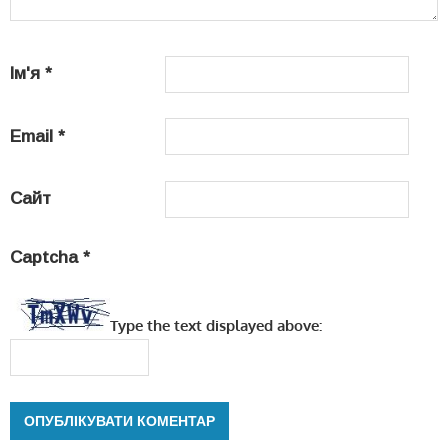
Ім'я
*
Email
*
Сайт
Captcha
*
Type the text displayed above: