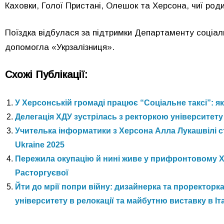
Каховки, Голої Пристані, Олешок та Херсона, чиї роди
Поїздка відбулася за підтримки Департаменту соціал
допомогла «Укрзалізниця».
Схожі Публікації:
У Херсонській громаді працює “Соціальне таксі”: я
Делегація ХДУ зустрілась з ректоркою університету
Учителька інформатики з Херсона Алла Лукашвілі ст
Ukraine 2025
Пережила окупацію й нині живе у прифронтовому Хе
Расторгуєвої
Йти до мрії попри війну: дизайнерка та проректор
університету в релокації та майбутню виставку в Іта