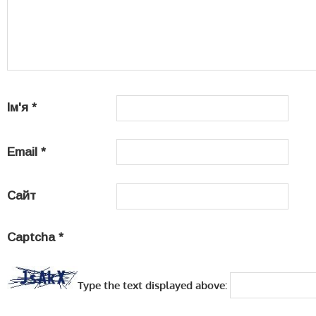
Ім'я
*
Email
*
Сайт
Captcha
*
Type the text displayed above: