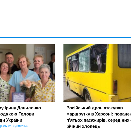
ку Ірину Даниленко
Російський дрон атакував
подякою Голови
маршрутку в Херсоні: поране
ди України
п’ятьох пасажирів, серед них 
день
06/08/2026
річний хлопець