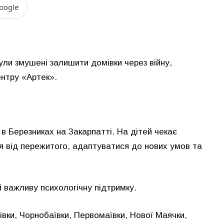
oogle
ули змушені залишити домівки через війну,
ентру «Артек».
 в Березниках на Закарпатті. На дітей чекає
я від пережитого, адаптуватися до нових умов та
й важливу психологічну підтримку.
івки, Чорнобаївки, Первомаївки, Нової Маячки,