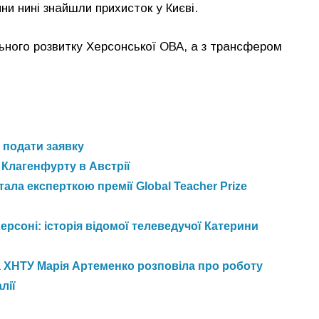
ни нині знайшли прихисток у Києві.
ьного розвитку Херсонської ОВА, а з трансфером
к подати заявку
 Клагенфурту в Австрії
ала експерткою премії Global Teacher Prize
рсоні: історія відомої телеведучої Катерини
ка ХНТУ Марія Артеменко розповіла про роботу
лії