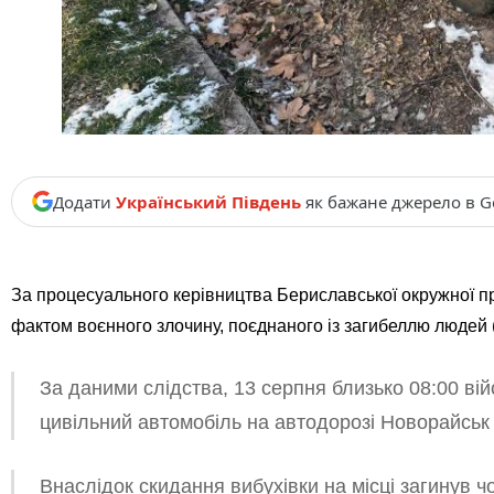
Додати
Український Південь
як бажане джерело в G
За процесуального керівництва Бериславської окружної п
фактом воєнного злочину, поєднаного із загибеллю людей (ч.
За даними слідства, 13 серпня близько 08:00 вій
цивільний автомобіль на автодорозі Новорайськ 
Внаслідок скидання вибухівки на місці загинув чо