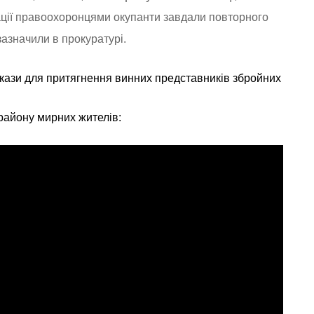
ації правоохоронцями окупанти завдали повторного
зазначили в прокуратурі.
окази для притягнення винних представників збройних
 району мирних жителів: