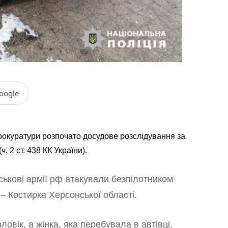
oogle
рокуратури розпочато досудове розслідування за
 2 ст. 438 КК України).
ськові армії рф атакували безпілотником
– Костирка Херсонської області.
ловік, а жінка, яка перебувала в автівці,