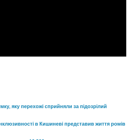
мку, яку перехожі сприйняли за підозрілий
інклюзивності в Кишиневі представив життя ромів