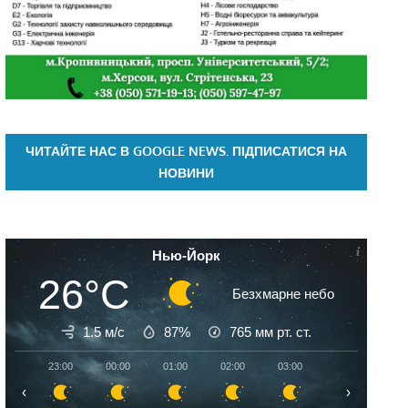
ЧИТАЙТЕ НАС В GOOGLE NEWS. ПІДПИСАТИСЯ НА
НОВИНИ
Нью-Йорк
26°C
Безхмарне небо
1.5 м/с
87%
765
мм рт. ст.
23:00
00:00
01:00
02:00
03:00
04:00
05:
‹
›