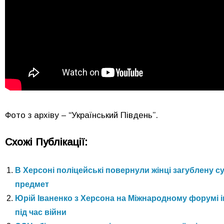
Фото з архіву – “Український Південь”.
Схожі Публікації:
В Херсоні поліцейські повернули жінці загублену су
предмет
Юрій Іваненко з Херсона на Міжнародному форумі 
під час війни