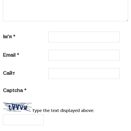
Ім'я
*
Email
*
Сайт
Captcha
*
Type the text displayed above: