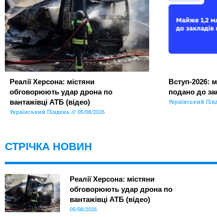
Реалії Херсона: містяни
Вступ-2026: м
обговорюють удар дрона по
подано до за
вантажівці АТБ (відео)
Український Пів
Український Південь
05/08/2026
СТРІЧКА НОВИН
Реалії Херсона: містяни
обговорюють удар дрона по
вантажівці АТБ (відео)
05/08/2026