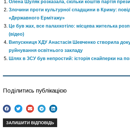
Олена Шуляк розказала, скільки коштів партія през
Злочини проти культурної спадщини в Криму: пові
«Державного Ермітажу»
Це був жах, все палахкотіло: місцева жителька ро
(відео)
Випускниця ХДУ Анастасія Шевченко створила доку
руйнування освітнього закладу
Шлях в ЗСУ був непростий: історія снайперки на п
Поділитись публікацією
ЗАЛИШИТИ ВІДПОВІДЬ