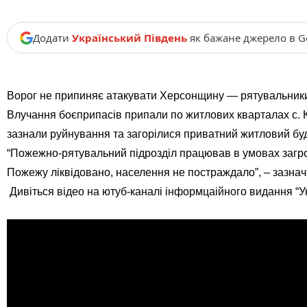
Додати
Український Південь
як бажане джерело в G
Ворог не припиняє атакувати Херсонщину — рятувальники л
Влучання боєприпасів припали по житлових кварталах с. 
зазнали руйнування та загорілися приватний житловий буд
“Пожежно-рятувальний підрозділ працював в умовах загроз
Пожежу ліквідовано, населення не постраждало”, – зазнач
Дивіться відео на ютуб-каналі інформцаійного видання “У