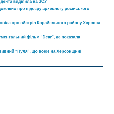
идента виділила на ЗСУ
домлено про підозру археологу російського
зповіла про обстріл Корабельного району Херсона
ментальний фільм “Dear”, де показала
озивний “Пуля”, що воює на Херсонщині