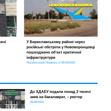
ячі
У Бериславському районі через
російські обстріли у Нововоронцовці
пошкоджено об’єкт критичної
інфраструктури
Український Південь
05/08/2026
До ХДАЕУ подали понад 2 тисячі
заяв на бакалаврат, – ректор
05/08/2026