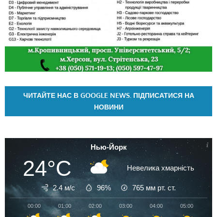
ЧИТАЙТЕ НАС В GOOGLE NEWS. ПІДПИСАТИСЯ НА
НОВИНИ
Нью-Йорк
24°C
Невелика хмарність
2.4 м/с
96%
765
мм рт. ст.
00:00
01:00
02:00
03:00
04:00
05:00
06