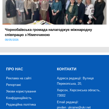
Чорнобаївська громада налагоджує міжнародну
співпрацю з Німеччиною
08/05/2026
ПРО НАС
КОНТАКТИ
Реклама на сайті
Адреса редакції: Вулиця
Перекопська, 20,
Репортажі
Херсон, Херсонська область,
Умови користування
73002
Конфіденційність
Email редакції:
Редакційна політика
pivden_ukraine@ukr.net