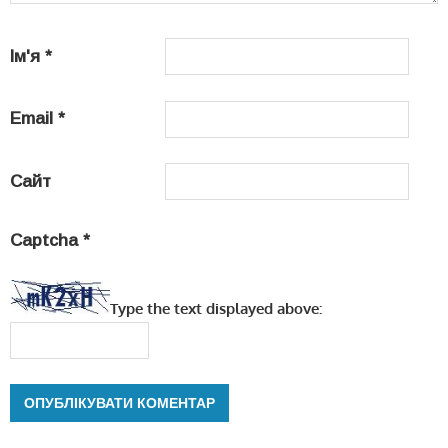
Ім'я
*
Email
*
Сайт
Captcha
*
Type the text displayed above: