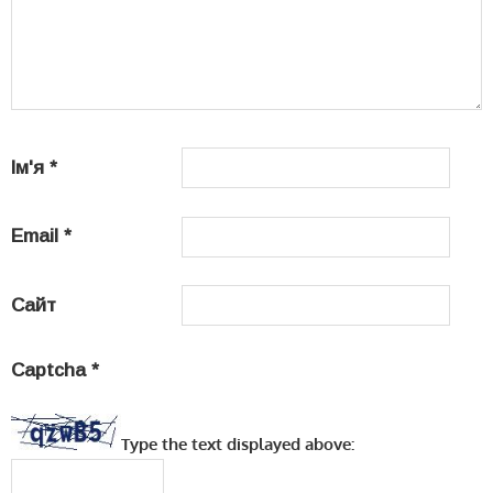
Ім'я
*
Email
*
Сайт
Captcha
*
Type the text displayed above: