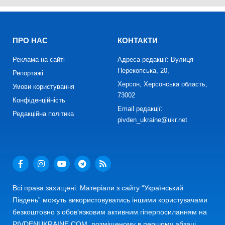
ПРО НАС
КОНТАКТИ
Реклама на сайті
Адреса редакції: Вулиця
Перекопська, 20,
Репортажі
Херсон, Херсонська область,
Умови користування
73002
Конфіденційність
Email редакції:
Редакційна політика
pivden_ukraine@ukr.net
Всі права захищені. Матеріали з сайту “Український
Південь” можуть використовуватись іншими користувачами
безкоштовно з обов’язковим активним гіперпосиланням на
PIVDENUKRAINE.COM, розміщеному в першому абзаці