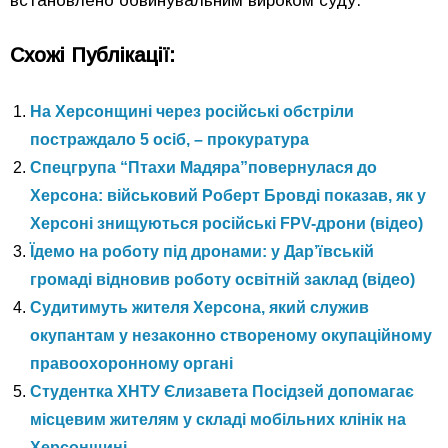
встановлено обвинувальним вироком суду.
Схожі Публікації:
На Херсонщині через російські обстріли
постраждало 5 осіб, – прокуратура
Спецгрупа “Птахи Мадяра”повернулася до
Херсона: військовий Роберт Бровді показав, як у
Херсоні знищуються російські FPV-дрони (відео)
Їдемо на роботу під дронами: у Дар’ївській
громаді відновив роботу освітній заклад (відео)
Судитимуть жителя Херсона, який служив
окупантам у незаконно створеному окупаційному
правоохоронному органі
Студентка ХНТУ Єлизавета Посідзей допомагає
місцевим жителям у складі мобільних клінік на
Херсонщині