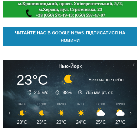
ЧИТАЙТЕ НАС В GOOGLE NEWS. ПІДПИСАТИСЯ НА
НОВИНИ
Нью-Йорк
23°C
Безхмарне небо
2.5 м/с
98%
765
мм рт. ст.
04:00
05:00
06:00
07:00
08:00
09:00
10
‹
›
23°C
23°C
23°C
24°C
25°C
27°C
2