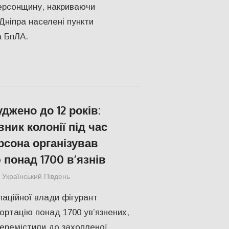
ерсонщину, накриваючи
Дніпра населені пункти
а БпЛА.
джено до 12 років:
ник колонії під час
рсона організував
 понад 1700 в’язнів
Український Південь
ПОЛІТИКА
,
ПОПУЛЯРНЕ
,
Правопорушенн
паційної влади фігурант
ортацію понад 1700 ув’язнених,
перемістили до захопленої