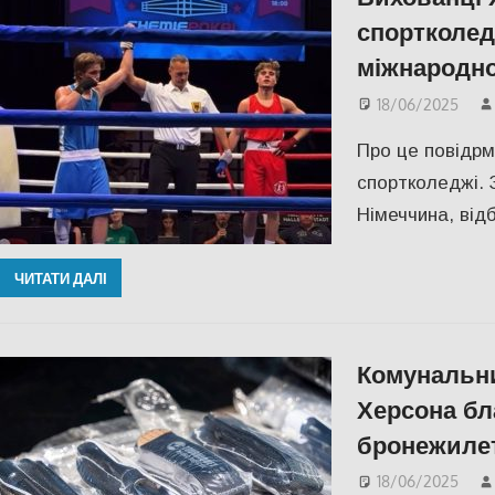
спортколед
міжнародно
18/06/2025
Про це повідр
спортколеджі. З
Німеччина, від
ЧИТАТИ ДАЛІ
Комунальн
Херсона бл
бронежиле
18/06/2025