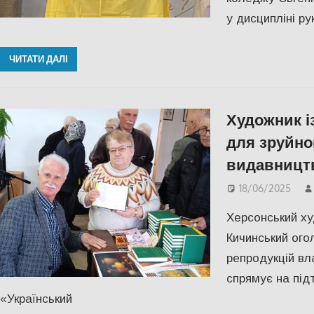
у дисципліні ру
ЧИТАТИ ДАЛІ
Художник і
для зруйно
видавництв
18/06/2025
Херсонський ху
Кичинський ого
репродукцій вл
спрямує на під
«Український