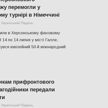
жу перемогли у
му турнірі в Німеччині
Український Південь
ПОПУЛЯРНЕ
,
СПОРТ
мили в Херсонському фаховому
 14 по 14 липня у місті Галле,
бувся ювілейний 50-й міжнародний
икам прифронтового
агодійники передали
ти
Український Південь
ПОПУЛЯРНЕ
,
Російсько-українська війна