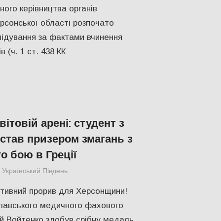
ого керівництва органів
рсонської області розпочато
ідування за фактами вчинення
 (ч. 1 ст. 438 КК
вітовій арені: студент з
став призером змагань з
о бою в Греції
Український Південь
ПОЛІТИКА
,
ПОПУЛЯРНЕ
,
Російсько-украї
тивний прорив для Херсонщини!
лавського медичного фахового
й Войтенко здобув срібну медаль