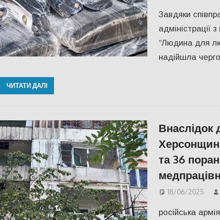
Завдяки співпра
адміністрації 
“Людина для л
надійшла черго
ЧИТАТИ ДАЛІ
Внаслідок 
Херсонщині
та 36 поран
медпрацівни
18/06/2025
російська армі