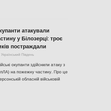
окупанти атакували
стину у Білозерці: троє
ків постраждали
Український Південь
ПОПУЛЯРНЕ
,
Російсько-українська війна
,
ійські окупанти здійснили атаку з
БпЛА) на пожежну частину. Про це
рсонській обласній військовій