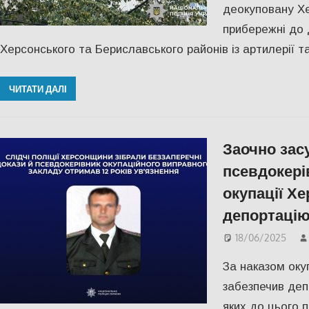
деокуповану Х
прибережні до 
Херсонського та Бериславського районів із артилерії т
ЧИТАТИ ДАЛІ
Заочно засу
псевдокерів
окупації Хе
депортацію
18/06/2025
За наказом оку
забезпечив деп
яких до цього 