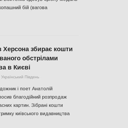
копашний бій (вагова
з Херсона збирає кошти
ваного обстрілами
а в Києві
Український Південь
slider
,
КУЛЬТУРА
,
ПОЛІТИКА
,
ПОПУЛЯРН
дожник і поет Анатолій
лосив благодійний розпродаж
асних картин. Зібрані кошти
тримку київського видавництва