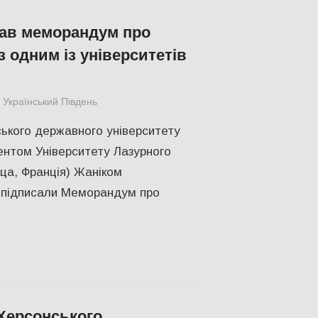
ав меморандум про
з одним із університетів
Український Південь
КУЛЬТУРА
,
ПОЛІТИКА
,
ПОПУЛЯРНЕ
,
Росі
ького державного університету
ентом Університету Лазурного
ца, Франція) Жаніком
 підписали Меморандум про
Херсонського