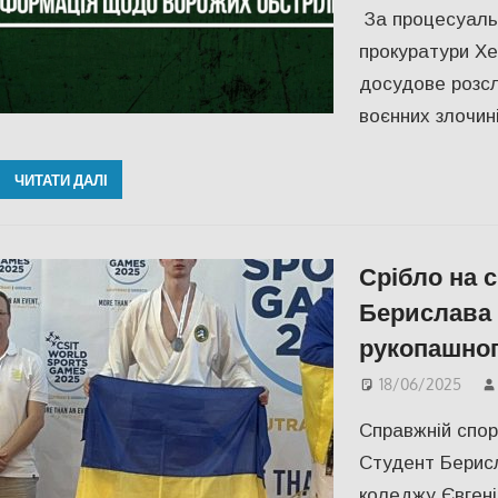
За процесуальн
прокуратури Хе
досудове розсл
воєнних злочинів
ЧИТАТИ ДАЛІ
Срібло на с
Берислава 
рукопашног
18/06/2025
Справжній спор
Студент Берис
коледжу Євгені