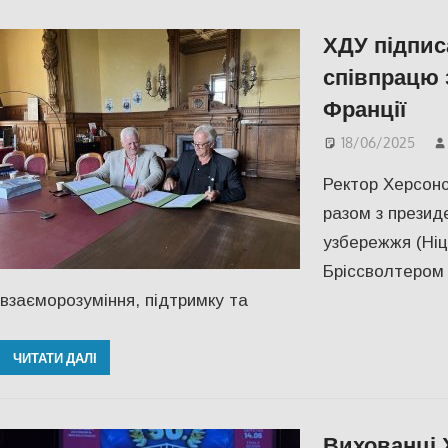
ХДУ підпис
співпрацю 
Франції
18/06/2025
Ректор Херсонс
разом з презид
узбережжя (Ніц
Бріссволтером
взаєморозуміння, підтримку та
ЧИТАТИ ДАЛІ
Вихованці 