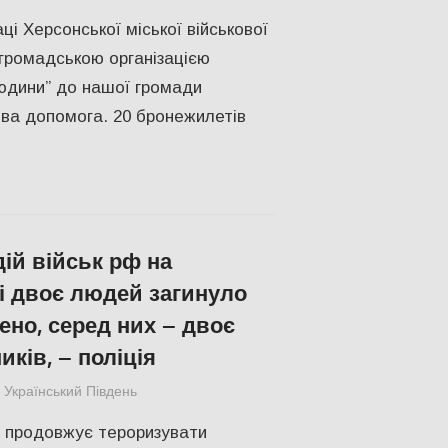
ці Херсонської міської військової
з громадською організацією
юдини” до нашої громади
ва допомога. 20 бронежилетів
дій військ рф на
 двоє людей загинуло
ено, серед них – двоє
ків, – поліція
Український Південь
ПОПУЛЯРНЕ
,
Російсько-українська війна
,
я продовжує тероризувати