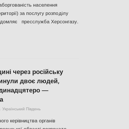
заборгованість населення
риторії) за послугу розподілу
овідомляє пресслужба Херсонгазу.
ині через російську
гинули двоє людей,
одинадцятеро —
а
Український Південь
Російсько-українська війна
,
Херсон
ого керівництва органів