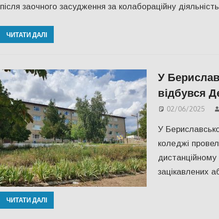
після заочного засудження за колабораційну діяльність
ЧИТАТИ ДАЛІ
У Берислав
відбувся Д
02/06/2025
У Бериславськ
коледжі провел
дистанційному 
зацікавлених аб
ЧИТАТИ ДАЛІ