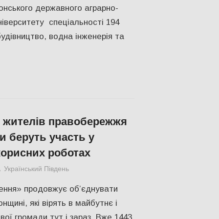
онського державного аграрно-
ніверситету спеціальності 194
будівництво, водна інженерія та
 жителів правобережжя
 беруть участь у
корисних роботах
Український Південь
ЕКОНОМІКА
,
ПОПУЛЯРНЕ
,
Російсько-укр
ення» продовжує об’єднувати
щині, які вірять в майбутнє і
вої громади тут і зараз. Вже 1443