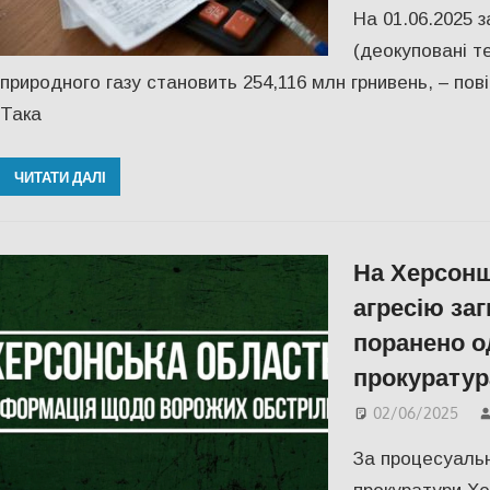
На 01.06.2025 
(деокуповані те
природного газу становить 254,116 млн грнивень, – п
Така
ЧИТАТИ ДАЛІ
На Херсонщ
агресію за
поранено 
прокуратур
02/06/2025
За процесуальн