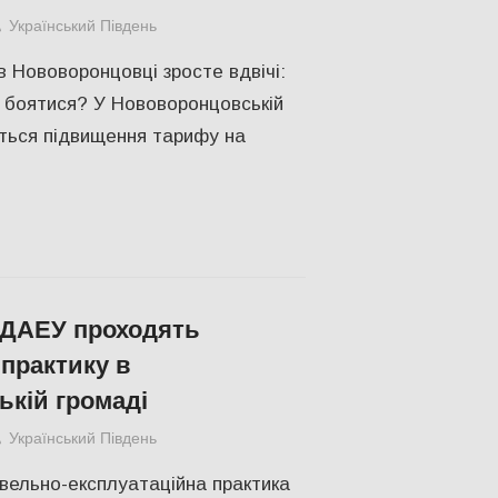
Український Південь
ЕКОНОМІКА
,
СУСПІЛЬСТВО
,
Херсон
в Нововоронцовці зросте вдвічі:
о боятися? У Нововоронцовській
ться підвищення тарифу на
ХДАЕУ проходять
практику в
ькій громаді
Український Південь
ЕКОНОМІКА
,
ПОПУЛЯРНЕ
,
Російсько-укр
вельно-експлуатаційна практика