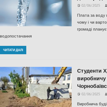
02/06/2025
Плата за воду 
чому і чи варт
громаді планує
водопостачання
ЧИТАТИ ДАЛІ
Студенти 
виробничу 
Чорнобаївс
02/06/2025
Виробнича буді