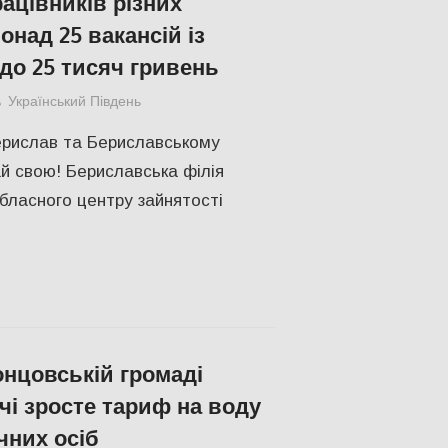
ацівників різних
онад 25 вакансій із
до 25 тисяч гривень
Український Південь
ПОПУЛЯРНЕ
,
Російсько-українська війна
Берислав та Бериславському
й свою! Бериславська філія
бласного центру зайнятості
нцовській громаді
чі зросте тариф на воду
них осіб