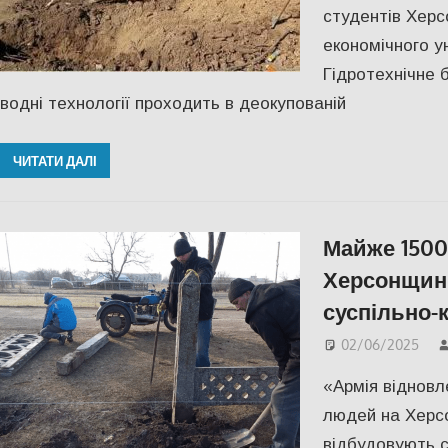
студентів Херс
економічного у
Гідротехнічне 
водні технології проходить в деокупованій
ЧИТАТИ ДАЛІ
Майже 1500
Херсонщини
суспільно-
02/06/2025
«Армія відновл
людей на Херсон
відбудовують с