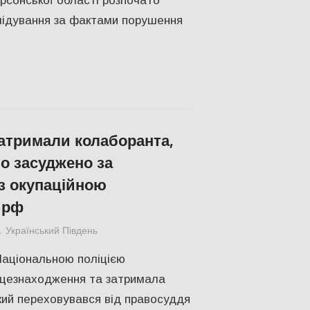
рсонської області розпочато
лідування за фактами порушення
затримали колаборанта,
но засуджено за
з окупаційною
 рф
Український Південь
ПОЛІТИКА
,
ПОПУЛЯРНЕ
,
Російсько-украї
Національною поліцією
сцезнаходження та затримала
кий переховувався від правосуддя