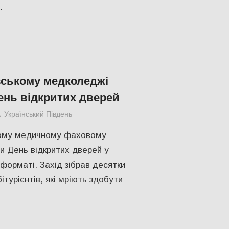
.
ському медколеджі
ень відкритих дверей
Український Південь
ЗДОРОВ'Я
,
Медицина Херсонщини
,
ПОП
ому медичному фаховому
и День відкритих дверей у
форматі. Захід зібрав десятки
ітурієнтів, які мріють здобути