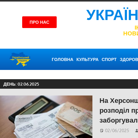
УКРАЇ
ПРО НАС
НОВ
ГОЛОВНА
КУЛЬТУРА
СПОРТ
ЗДОРОВ
ДЕНЬ:
02.06.2025
На Херсонщ
розподіл п
заборгувал
02/06/2025