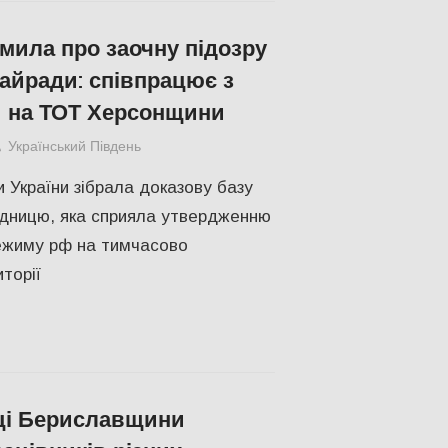
мила про заочну підозру
райради: співпрацює з
 на ТОТ Херсонщини
Український Південь
ПОПУЛЯРНЕ
,
Російсько-українська війна
 України зібрала доказову базу
адницю, яка сприяла утвердженню
ежиму рф на тимчасово
торії
ці Бериславщини