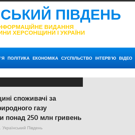
НСЬКИЙ ПІВДЕНЬ
ІНФОРМАЦІЙНЕ ВИДАННЯ
ИНИ ХЕРСОНЩИНИ І УКРАЇНИ
’Я
ПОЛІТИКА
ЕКОНОМІКА
СУСПІЛЬСТВО
ІНТЕРВ’Ю
ВІДЕО
ині споживачі за
риродного газу
и понад 250 млн гривень
Український Південь
ЕКОНОМІКА
,
Російсько-українська війна
,