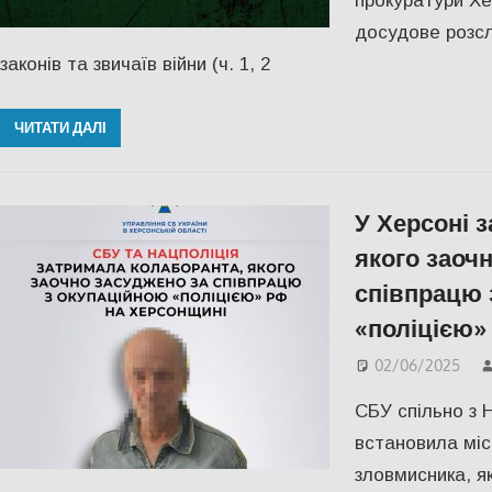
прокуратури Хе
досудове розс
законів та звичаїв війни (ч. 1, 2
ЧИТАТИ ДАЛІ
У Херсоні 
якого заоч
співпрацю 
«поліцією»
02/06/2025
СБУ спільно з 
встановила мі
зловмисника, я