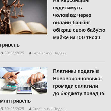
На Херсонщині
судитимуть
чоловіка: через
онлайн-банкінг
обікрав свою бабусю
майже на 100 тисяч
гривень
30/06/2025
Український Південь
Російсько-українська
війна
,
Херсон
Платники податків
Нововоронцовської
громади сплатили
до бюджету понад 16
млн гривень
30/06/2025
Український Південь
ЕКОНОМІКА
,
Херсон