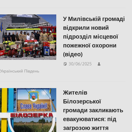
У Милівській громаді
відкрили новий
підрозділ місцевої
пожежної охорони
(відео)
30/06/2025
Український Південь
ПОПУЛЯРНЕ
,
Російсько-українська війна
,
СУСПІЛЬСТВО
Жителів
Білозерської
громади закликають
евакуюватися: під
загрозою життя