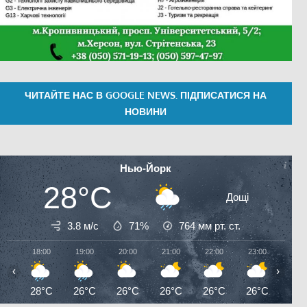
ЧИТАЙТЕ НАС В GOOGLE NEWS. ПІДПИСАТИСЯ НА
НОВИНИ
Нью-Йорк
28°C
Дощі
3.8 м/с
71%
764
мм рт. ст.
18:00
19:00
20:00
21:00
22:00
23:00
00:0
‹
›
28°C
26°C
26°C
26°C
26°C
26°C
25°