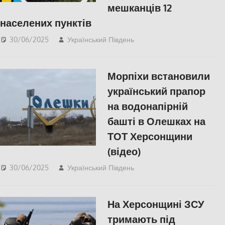
мешканців 12
населених пунктів
30/06/2025
Український Південь
ПОПУЛЯРНЕ
,
Російсько-українська
війна
,
Херсон
Морпіхи встановили
український прапор
на водонапірній
башті в Олешках на
ТОТ Херсонщини
(відео)
30/06/2025
Український Південь
Російсько-українська
війна
,
Херсон
На Херсонщині ЗСУ
тримають під