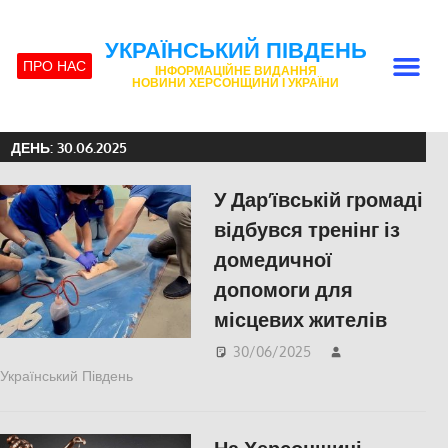
УКРАЇНСЬКИЙ ПІВДЕНЬ
ПРО НАС
ІНФОРМАЦІЙНЕ ВИДАННЯ
НОВИНИ ХЕРСОНЩИНИ І УКРАЇНИ
ДЕНЬ:
30.06.2025
У Дар’ївській громаді
відбувся тренінг із
домедичної
допомоги для
місцевих жителів
30/06/2025
Український Південь
ЗДОРОВ'Я
,
ПОПУЛЯРНЕ
,
Російсько-
українська війна
,
СУСПІЛЬСТВО