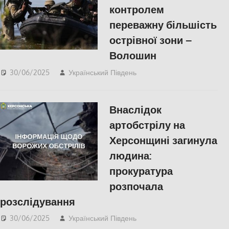
контролем
переважну більшість
острівної зони –
Волошин
30/06/2025
Український Південь
Російсько-українська
війна
,
Херсон
Внаслідок
артобстрілу на
Херсонщині загинула
людина:
прокуратура
розпочала
розслідування
30/06/2025
Український Південь
ПОПУЛЯРНЕ
,