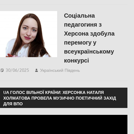
Російсько-українська
війна
,
Херсон
Соціальна
педагогиня з
Херсона здобула
перемогу у
всеукраїнському
конкурсі
30/06/2025
Український Південь
ЗДОРОВ'Я
,
ПОПУЛЯРНЕ
,
Російсько-
українська війна
,
Херсон
UA ГОЛОС ВІЛЬНОЇ КРАЇНИ: ХЕРСОНКА НАТАЛЯ
ХОЛМАТОВА ПРОВЕЛА МУЗИЧНО ПОЕТИЧНИЙ ЗАХІД
ДЛЯ ВПО