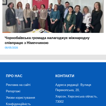
Чорнобаївська громада налагоджує міжнародну
співпрацю з Німеччиною
08/05/2026
ПРО НАС
КОНТАКТИ
Реклама на сайті
Адреса редакції: Вулиця
Перекопська, 20,
Репортажі
Херсон, Херсонська область,
Умови користування
73002
Конфіденційність