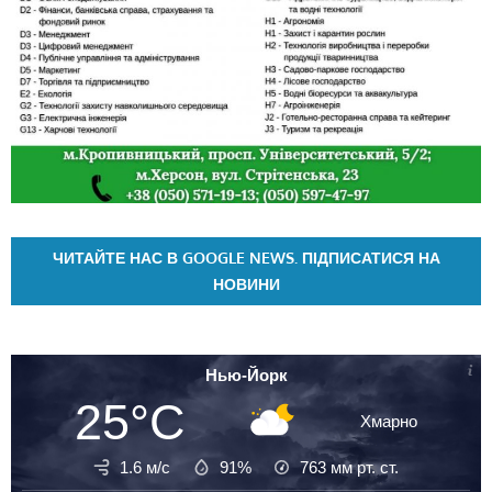
ЧИТАЙТЕ НАС В GOOGLE NEWS. ПІДПИСАТИСЯ НА
НОВИНИ
Нью-Йорк
25°C
Хмарно
1.6 м/с
91%
763
мм рт. ст.