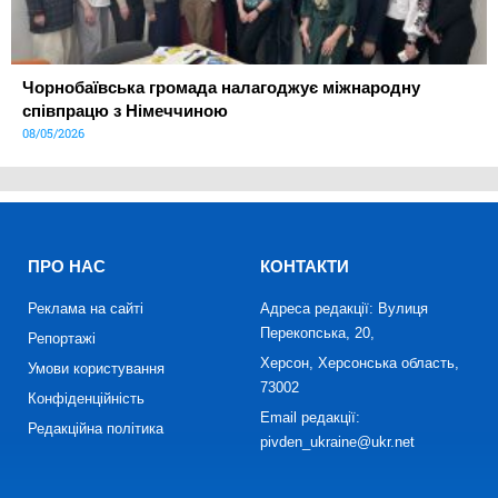
Чорнобаївська громада налагоджує міжнародну
співпрацю з Німеччиною
08/05/2026
ПРО НАС
КОНТАКТИ
Реклама на сайті
Адреса редакції: Вулиця
Перекопська, 20,
Репортажі
Херсон, Херсонська область,
Умови користування
73002
Конфіденційність
Email редакції:
Редакційна політика
pivden_ukraine@ukr.net