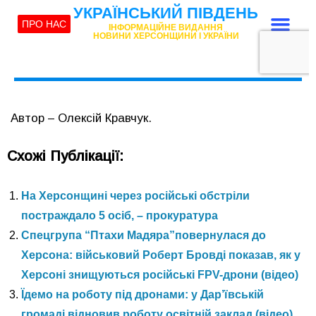
Автор – Олексій Кравчук.
Схожі Публікації:
На Херсонщині через російські обстріли
постраждало 5 осіб, – прокуратура
Спецгрупа “Птахи Мадяра”повернулася до
Херсона: військовий Роберт Бровді показав, як у
Херсоні знищуються російські FPV-дрони (відео)
Їдемо на роботу під дронами: у Дар’ївській
громаді відновив роботу освітній заклад (відео)