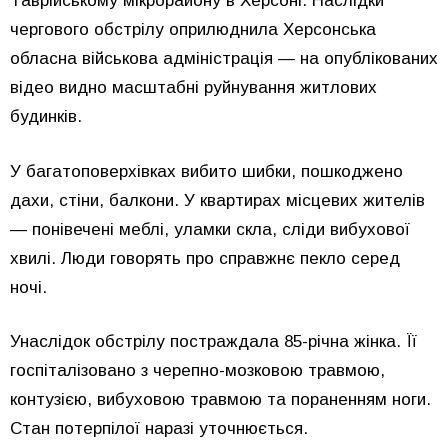
Таврійському мікрорайону в Херсоні. Наслідки
чергового обстрілу оприлюднила Херсонська
обласна військова адміністрація — на опублікованих
відео видно масштабні руйнування житлових
будинків.
У багатоповерхівках вибито шибки, пошкоджено
дахи, стіни, балкони. У квартирах місцевих жителів
— понівечені меблі, уламки скла, сліди вибухової
хвилі. Люди говорять про справжнє пекло серед
ночі.
Унаслідок обстрілу постраждала 85-річна жінка. Її
госпіталізовано з черепно-мозковою травмою,
контузією, вибуховою травмою та пораненням ноги.
Стан потерпілої наразі уточнюється.