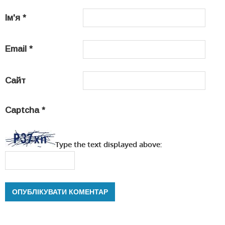
Ім'я
*
Email
*
Сайт
Captcha
*
Type the text displayed above: