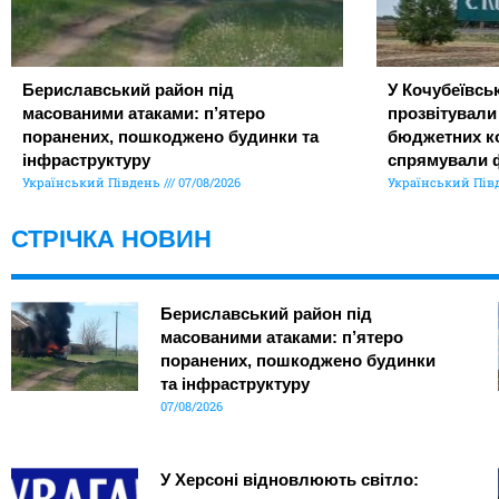
Бериславський район під
У Кочубеївськ
масованими атаками: п’ятеро
прозвітували
поранених, пошкоджено будинки та
бюджетних ко
інфраструктуру
спрямували 
Український Південь
07/08/2026
Український Пів
СТРІЧКА НОВИН
Бериславський район під
масованими атаками: п’ятеро
поранених, пошкоджено будинки
та інфраструктуру
07/08/2026
У Херсоні відновлюють світло: