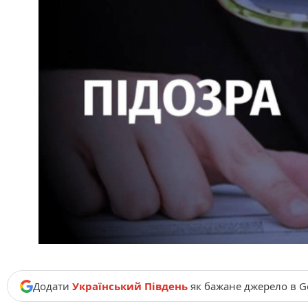
Додати
Український Південь
як бажане джерело в G