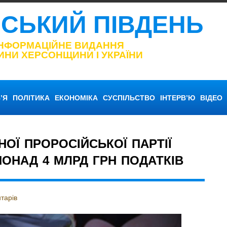
НСЬКИЙ ПІВДЕНЬ
ІНФОРМАЦІЙНЕ ВИДАННЯ
ИНИ ХЕРСОНЩИНИ І УКРАЇНИ
’Я
ПОЛІТИКА
ЕКОНОМІКА
СУСПІЛЬСТВО
ІНТЕРВ’Ю
ВІДЕО
ОЇ ПРОРОСІЙСЬКОЇ ПАРТІЇ
ОНАД 4 МЛРД ГРН ПОДАТКІВ
тарів