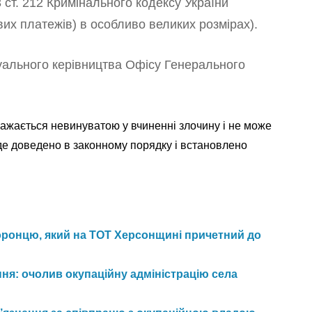
3 ст. 212 Кримінального кодексу України
вих платежів) в особливо великих розмірах).
уального керівництва Офісу Генерального
вважається невинуватою у вчиненні злочину і не може
уде доведено в законному порядку і встановлено
ронцю, який на ТОТ Херсонщині причетний до
ня: очолив окупаційну адміністрацію села