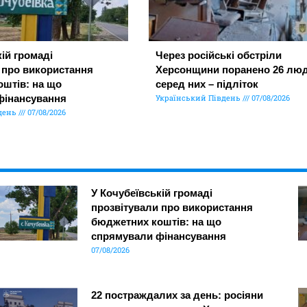
ій громаді
Через російські обстріли
 про використання
Херсонщини поранено 26 люд
штів: на що
серед них – підліток
фінансування
Український Південь
07/08/2026
день
07/08/2026
У Кочубеївській громаді
прозвітували про використання
бюджетних коштів: на що
спрямували фінансування
07/08/2026
22 постраждалих за день: росіяни