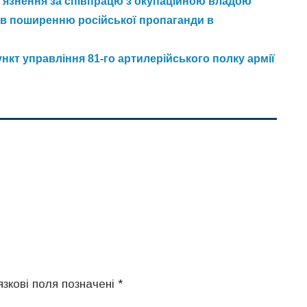
в’язнення за співпрацю з окупаційною владою
яв поширенню російської пропаганди в
кт управління 81-го артилерійського полку армії
язкові поля позначені
*