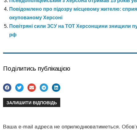
Псевдополіцейський з Херсона отримав 15 років у
Повідомлено про підозру місцевому жителю: спри
окупованому Херсоні
Повітряні сили ЗСУ на ТОТ Херсонщини знищили пун
рф
Поділитись публікацією
ЗАЛИШИТИ ВІДПОВІДЬ
Ваша e-mail адреса не оприлюднюватиметься.
Обов’