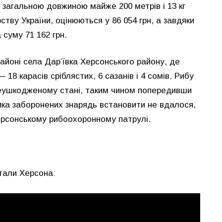
 загальною довжиною майже 200 метрів і 13 кг
ству України, оцінюються у 86 054 грн, а завдяки
суму 71 162 грн.
районі села Дар’ївка Херсонського району, де
 18 карасів сріблястих, 6 сазанів і 4 сомів. Рибу
еушкодженому стані, таким чином попередивши
ника заборонених знарядь встановити не вдалося,
ерсонському рибоохоронному патрулі.
ртали Херсона: