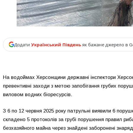
Додати
Український Південь
як бажане джерело в G
На водоймах Херсонщини державні інспектори Херсо
превентивні заходи з метою запобігання грубих поруш
виловом водних біоресурсів.
З 6 по 12 червня 2025 року патрульні виявили 6 пор
складено 5 протоколів за грубі порушення правил ри
безхазяйного майна через знайдені заборонені знаря