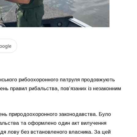
oogle
нського рибоохоронного патруля продовжують
ень правил рибальства, пов’язаних із незаконним
ушень природоохоронного законодавства. Було
бальства та оформлено один акт вилучення
ддя лову без встановленого власника. За цей