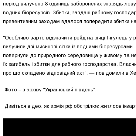
період вилучено 8 одиниць заборонених знарядь лову
водних біоресурсів. Збитки, завдані рибному господар
превентивним заходам вдалося попередити збитки на 
“Особливо варто відзначити рейд на річці Інгулець у 
вилучили дві мисинові сітки із водними біоресурсами —
повернули до природного середовища у живому та н
їх загибель і збитки для рибного господарства. Влас
про що складено відповідний акт”, — повідомили в Х
Фото – з архіву “Український південь”.
Дивіться відео, як армія рф обстрілює житлоов іква