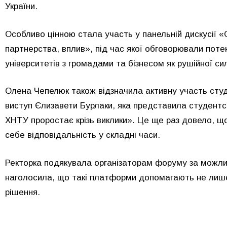
України.
Особливо цінною стала участь у панельній дискусії «О
партнерства, вплив», під час якої обговорювали потен
університетів з громадами та бізнесом як рушійної сил
Олена Чепелюк також відзначила активну участь сту
виступ Єлизавети Бурлаки, яка представила студентсь
ХНТУ проростає крізь виклики». Це ще раз довело, що
себе відповідальність у складні часи.
Ректорка подякувала організаторам форуму за можлив
наголосила, що такі платформи допомагають не лише
рішення.