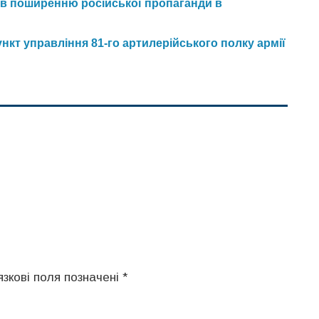
яв поширенню російської пропаганди в
кт управління 81-го артилерійського полку армії
язкові поля позначені
*