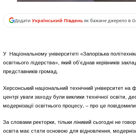
Додати
Український Південь
як бажане джерело в G
У Національному університеті «Запорізька політехні
освітнього лідерства», який об’єднав керівників заклад
представників громад.
Херсонський національний технічний університет на 
центрі уваги заходу були виклики технічної освіти, д
модернізації освітнього процесу, – про це повідомил
За словами ректорки, тільки лінивий сьогодні не гово
освіта має стати основою для відновлення, модерніз