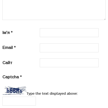
Ім'я
*
Email
*
Сайт
Captcha
*
Type the text displayed above: