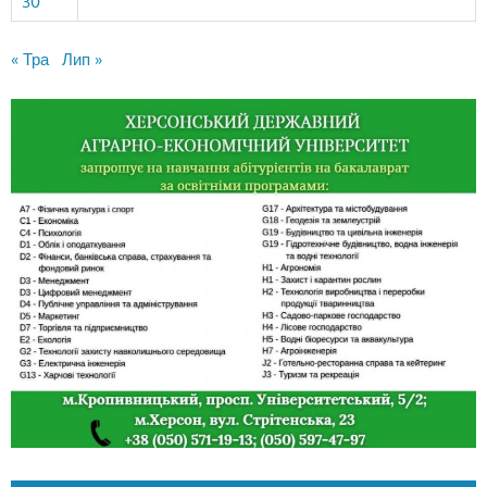
30
« Тра
Лип »