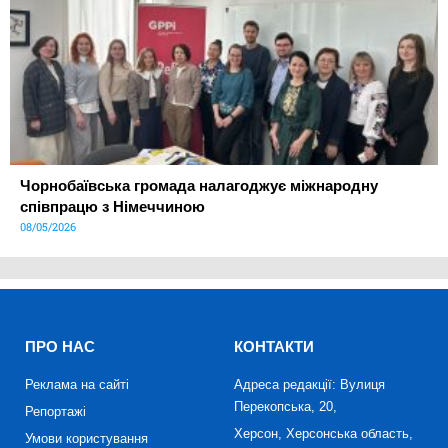
Чорнобаївська громада налагоджує міжнародну
співпрацю з Німеччиною
08/05/2026
ПРО НАС
КОНТАКТИ
Реклама на сайті
Адреса редакції: Вулиця
Перекопська, 20,
Репортажі
Херсон, Херсонська область,
Умови користування