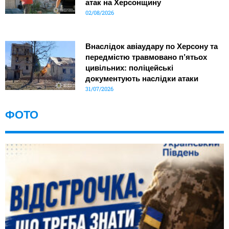
атак на Херсонщину
02/08/2026
Внаслідок авіаудару по Херсону та
передмістю травмовано п’ятьох
цивільних: поліцейські
документують наслідки атаки
31/07/2026
ФОТО