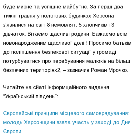
буде мирне та успішне майбутнє. За перші два
тижні травня у пологових будинках Херсона
з’явилися на світ 8 немовлят: 5 хлопчиків і 3
дівчаток. Вітаємо щасливі родини! Бажаємо всім
новонародженим щасливої долі ! Просимо батьків
до поліпшення безпекової ситуації у громаді
потурбуватися про перебування малюків на більш
безпечних територіях2, – зазначив Роман Мрочко.
Читайте на сйаті інформцаійного видання
“Український південь”:
Європейські принципи місцевого самоврядування:
молодь Херсонщини взяла участь у заході до Дня
Європи