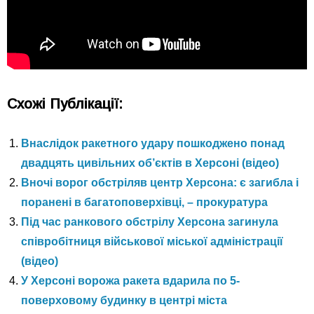
Схожі Публікації:
Внаслідок ракетного удару пошкоджено понад
двадцять цивільних об’єктів в Херсоні (відео)
Вночі ворог обстріляв центр Херсона: є загибла і
поранені в багатоповерхівці, – прокуратура
Під час ранкового обстрілу Херсона загинула
співробітниця військової міської адміністрації
(відео)
У Херсоні ворожа ракета вдарила по 5-
поверховому будинку в центрі міста