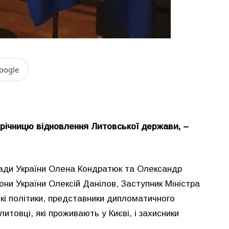
oogle
у річницю відновлення Литовської держави, –
Ради України Олена Кондратюк та Олександр
они України Олексій Данілов, Заступник Міністра
ькі політики, представники дипломатичного
литовці, які проживають у Києві, і захисники