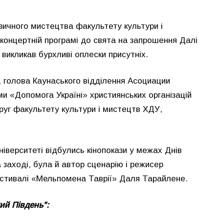
ичного мистецтва факультету культури і
 концертній програмі до свята на запрошення Далі
 викликав бурхливі оплески присутніх.
, голова Каунаського відділення Асоциации
 «Допомога Україні» християнських організацій
друг факультету культури і мистецтв ХДУ,
ніверситеті відбулись кінопокази у межах Днів
 заході, була й автор сценарію і режисер
естивалі «Мельпомена Таврії» Даля Тарайлене.
ий Південь”: