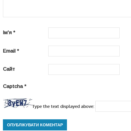
Ім'я
*
Email
*
Сайт
Captcha
*
Type the text displayed above: