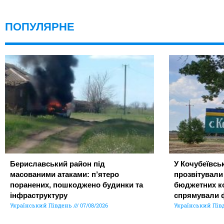
ПОПУЛЯРНЕ
Бериславський район під
У Кочубеївськ
масованими атаками: п’ятеро
прозвітували
поранених, пошкоджено будинки та
бюджетних ко
інфраструктуру
спрямували 
Український Південь
07/08/2026
Український Пів