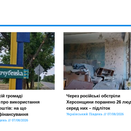
ій громаді
Через російські обстріли
 про використання
Херсонщини поранено 26 люд
штів: на що
серед них – підліток
фінансування
Український Південь
07/08/2026
день
07/08/2026