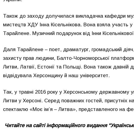
Також до заходу долучилася викладачка кафедри муз
мистецтв ХДУ Інна Кісельнікова. Вона взяла участь у
Тарайлене. Музичний подарунок від Інни Кісельнікової
Даля Тарайлене – поет, драматург, громадський діяч
захисту прав людини, Балто-Чорноморської платформи
Литви, Латвії, Естонії та Польщі. Вона також давній 
відвідувала Херсонщину й наш університет.
Так, у травні 2016 року у Херсонському державному у
Литви у Херсоні. Серед поважних гостей, присутніх на
спектаклю «Моє ім’я – Литва», представленого на ф
Читайте на сайті інформаційного видання “Українськ