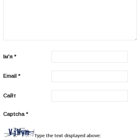
Ім'я
*
Email
*
Сайт
Captcha
*
Type the text displayed above: