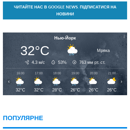
ЧИТАЙТЕ НАС В GOOGLE NEWS. ПІДПИСАТИСЯ НА
НОВИНИ
Нью-Йорк
32°C
Мряка
4.3 м/с
53%
763
мм рт. ст.
16:00
17:00
18:00
19:00
20:00
21:00
22
‹
›
32°C
32°C
28°C
26°C
26°C
26°C
2
ПОПУЛЯРНЕ