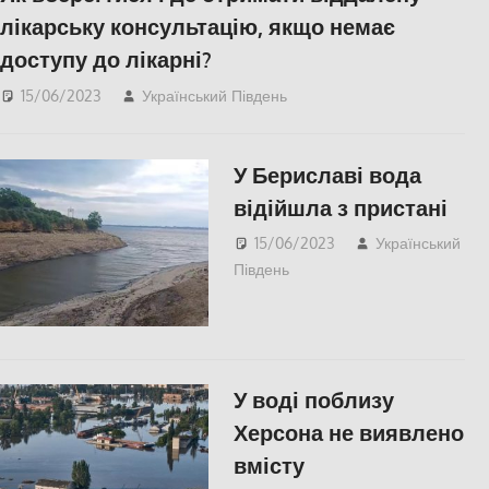
лікарську консультацію, якщо немає
доступу до лікарні?
15/06/2023
Український Південь
Херсон
,
Херсонська
область
У Бериславі вода
відійшла з пристані
15/06/2023
Український
Південь
Актуальні новини
,
Берислав
,
ПОПУЛЯРНЕ
,
Херсон
,
Херсонська
область
У воді поблизу
Херсона не виявлено
вмісту