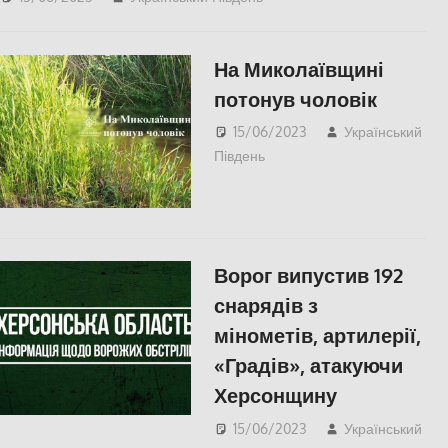
область
На Миколаївщині
потонув чоловік
15/06/2023
Український
Південь
Актуальні новини
,
Николаев
,
ПОПУЛЯРНЕ
Ворог випустив 192
снарядів з
мінометів, артилерії,
«Градів», атакуючи
Херсонщину
15/06/2023
Український