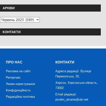
АРХІВИ
КОНТАКТИ
ПРО НАС
КОНТАКТИ
Реклама на сайті
Адреса редакції: Вулиця
Перекопська, 20,
Репортажі
Херсон, Херсонська область,
Умови користування
73002
Конфіденційність
Email редакції:
Редакційна політика
pivden_ukraine@ukr.net