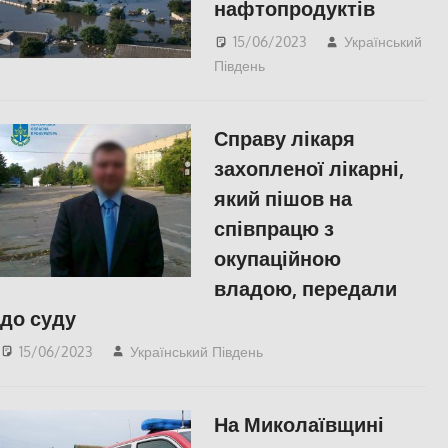
нафтопродуктів
15/06/2023
Український
Південь
Херсон
,
Херсонська
область
Справу лікаря
захопленої лікарні,
який пішов на
співпрацю з
окупаційною
владою, передали
до суду
15/06/2023
Український Південь
Актуальні новини
,
ПОПУЛЯРНЕ
,
Херсон
,
Херсонська область
На Миколаївщині