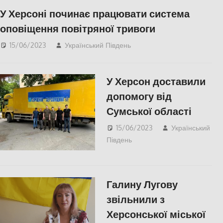
У Херсоні починає працювати система
оповіщення повітряної тривоги
15/06/2023
Український Південь
Актуальні новини
,
Херсон
,
Херсонська
область
У Херсон доставили
допомогу від
Сумської області
15/06/2023
Український
Південь
СУСПІЛЬСТВО
,
Херсон
,
Херсонська
область
Галину Лугову
звільнили з
Херсонської міської