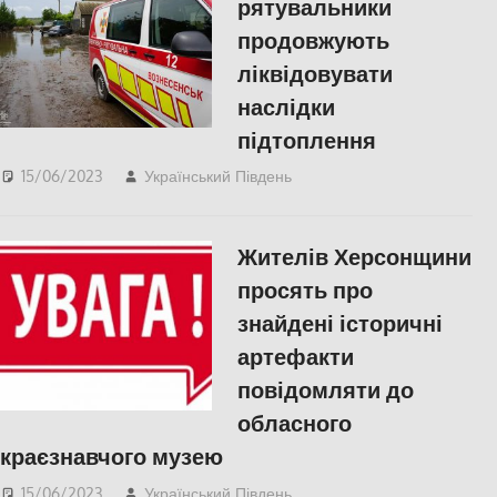
рятувальники
продовжують
ліквідовувати
наслідки
підтоплення
15/06/2023
Український Південь
Актуальні новини
,
Николаев
Жителів Херсонщини
просять про
знайдені історичні
артефакти
повідомляти до
обласного
краєзнавчого музею
15/06/2023
Український Південь
Херсон
,
Херсонська