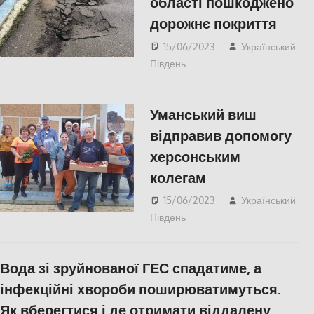
області пошкоджено
дорожнє покриття
15/06/2023
Український
Південь
Актуальні новини
,
Николаев
,
ПОПУЛЯРНЕ
Уманський виш
відправив допомогу
херсонським
колегам
15/06/2023
Український
Південь
СУСПІЛЬСТВО
,
Херсон
,
Херсонська
область
Вода зі зруйнованої ГЕС спадатиме, а
інфекційні хвороби поширюватимуться.
Як вберегтися і де отримати віддалену