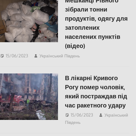
Мешканці Рівного
зібрали тонни
продуктів, одягу для
затоплених
населених пунктів
(відео)
15/06/2023
Український Південь
СУСПІЛЬСТВО
,
Херсон
,
Херсонська
область
В лікарні Кривого
Рогу помер чоловік,
який постраждав під
час ракетного удару
15/06/2023
Український
Південь
Актуальні новини
,
Кривий Ріг
,
ПОПУЛЯРНЕ