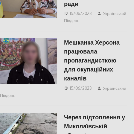
ради
15/06/2023
Український
Південь
Актуальні новини
,
ПОПУЛЯРНЕ
,
Херсон
,
Херсонська область
Мешканка Херсона
працювала
пропагандисткою
для окупаційних
каналів
15/06/2023
Український
Південь
Актуальні новини
,
ПОПУЛЯРНЕ
,
Херсон
,
Херсонська
область
Через підтоплення у
Миколаївській