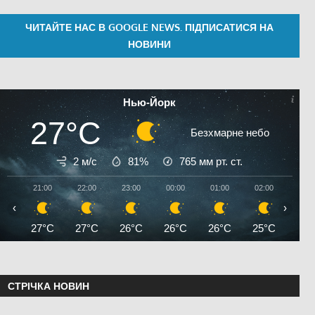
ЧИТАЙТЕ НАС В GOOGLE NEWS. ПІДПИСАТИСЯ НА
НОВИНИ
Нью-Йорк
27°C
Безхмарне небо
2 м/с
81%
765
мм рт. ст.
21:00
22:00
23:00
00:00
01:00
02:00
03:0
‹
›
27°C
27°C
26°C
26°C
26°C
25°C
25°
СТРІЧКА НОВИН