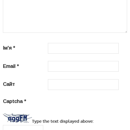
Ім'я
*
Email
*
Сайт
Captcha
*
Type the text displayed above: