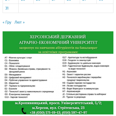
31
« Гру
Лют »