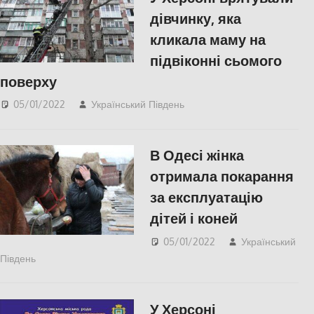
дівчинку, яка
кликала маму на
підвіконні сьомого
поверху
05/01/2022
Український Південь
Актуальні новини
,
Пишуть у Соцмережах
,
СУСПІЛЬСТВО
,
Херсон
,
В Одесі жінка
Херсонська область
отримала покарання
за експлуатацію
дітей і коней
05/01/2022
Український
Південь
Одесса
,
Пишуть у Соцмережах
,
СУСПІЛЬСТВО
У Херсоні