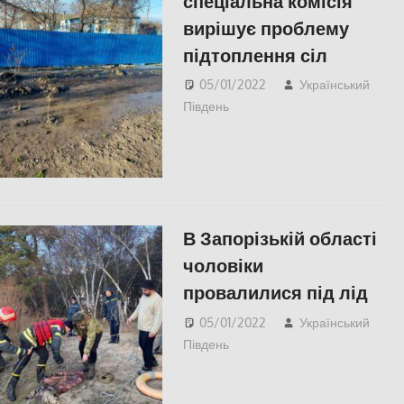
спеціальна комісія
вирішує проблему
підтоплення сіл
05/01/2022
Український
Південь
СУСПІЛЬСТВО
,
Херсонська область
В Запорізькій області
чоловіки
провалилися під лід
05/01/2022
Український
Південь
Запорожье
,
Пишуть у
Соцмережах
,
СУСПІЛЬСТВО