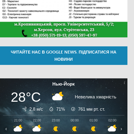
ЧИТАЙТЕ НАС В GOOGLE NEWS. ПІДПИСАТИСЯ НА
НОВИНИ
Нью-Йорк
28°C
Невелика хмарність
2.8 м/с
71%
761
мм рт. ст.
21:00
22:00
23:00
00:00
01:00
02:00
03:0
‹
›