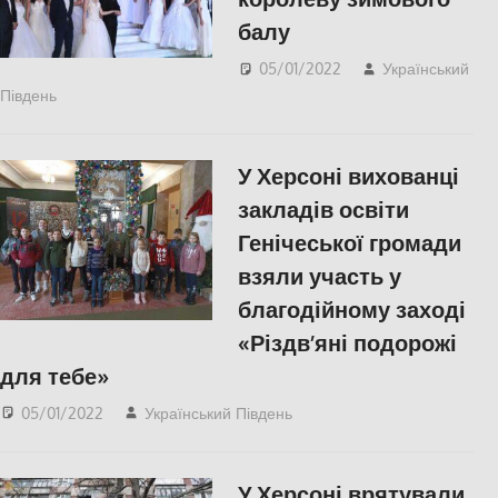
балу
05/01/2022
Український
Південь
Пишуть у Соцмережах
,
СУСПІЛЬСТВО
,
Херсон
,
Херсонська область
У Херсоні вихованці
закладів освіти
Генічеської громади
взяли участь у
благодійному заході
«Різдв’яні подорожі
для тебе»
05/01/2022
Український Південь
СУСПІЛЬСТВО
,
Херсонська область
У Херсоні врятували