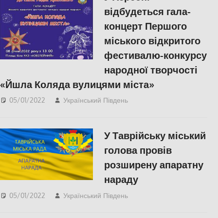
відбудеться гала-
концерт Першого
міського відкритого
фестивалю-конкурсу
народної творчості
«Йшла Коляда вулицями міста»
05/01/2022
Український Південь
КУЛЬТУРА
,
Пишуть у
Соцмережах
,
СУСПІЛЬСТВО
,
Херсон
,
У Таврійську міський
Херсонська область
голова провів
розширену апаратну
нараду
05/01/2022
Український Південь
СУСПІЛЬСТВО
,
Херсонська область