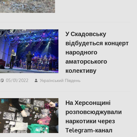
У Скадовську
відбудеться концерт
народного
аматорського
колективу
05/01/2022
Український Південь
КУЛЬТУРА
,
СУСПІЛЬСТВО
,
Херсонська область
На Херсонщині
розповсюджували
наркотики через
Telegram-канал