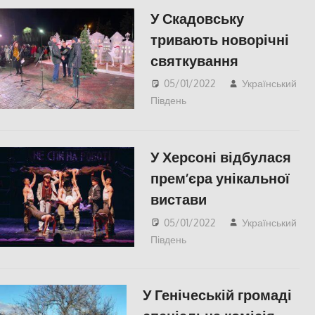
У Скадовську
тривають новорічні
святкування
05/01/2022
Український
Південь
КУЛЬТУРА
,
СУСПІЛЬСТВО
,
Херсонська область
У Херсоні відбулася
прем’єра унікальної
вистави
05/01/2022
Український
Південь
IНТЕРВ'Ю
,
slider
,
КУЛЬТУРА
,
СУСПІЛЬСТВО
,
Фото
,
Херсон
,
Херсонська
У Генічеській громаді
область