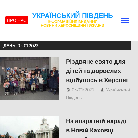
УКРАЇНСЬКИЙ ПІВДЕНЬ
ПРО НАС
ІНФОРМАЦІЙНЕ ВИДАННЯ
НОВИНИ ХЕРСОНЩИНИ І УКРАЇНИ
ДЕНЬ:
05.01.2022
Різдвяне свято для
дітей та дорослих
відбулось в Херсоні
05/01/2022
Український
Південь
Пишуть у
Соцмережах
,
СУСПІЛЬСТВО
,
Херсон
,
На апаратній нараді
Херсонська область
в Новій Каховці