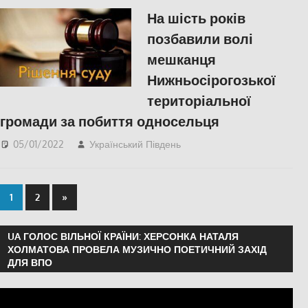
Херсонська область
На шість років
позбавили волі
мешканця
Нижньосірогозької
територіальної
громади за побиття односельця
05/01/2022
Український Південь
Актуальні новини
,
СУСПІЛЬСТВО
,
Херсон
,
Херсонська область
1
2
»
UA ГОЛОС ВІЛЬНОЇ КРАЇНИ: ХЕРСОНКА НАТАЛЯ
ХОЛМАТОВА ПРОВЕЛА МУЗИЧНО ПОЕТИЧНИЙ ЗАХІД
ДЛЯ ВПО