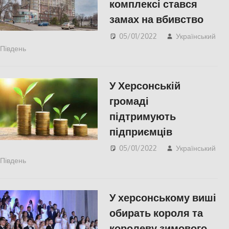
комплексі стався
замах на вбивство
05/01/2022
Український
Південь
Запорожье
,
Пишуть у Соцмережах
,
СУСПІЛЬСТВО
У Херсонській
громаді
підтримують
підприємців
05/01/2022
Український
Південь
ЕКОНОМІКА
,
СУСПІЛЬСТВО
,
Херсон
,
Херсонська
область
У херсонському виші
обирать короля та
королеву зимового