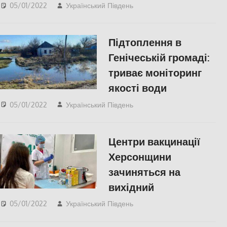
05/01/2022
Український Південь
Актуальні новини
,
СУСПІЛЬСТВО
,
Херсон
,
Херсонська область
Підтоплення в
Генічеській громаді:
триває моніторинг
якості води
05/01/2022
Український Південь
Актуальні новини
,
СУСПІЛЬСТВО
,
Херсон
,
Херсонська область
Центри вакцинації
Херсонщини
зачиняться на
вихідний
05/01/2022
Український Південь
Актуальні новини
,
СУСПІЛЬСТВО
,
Херсон
,