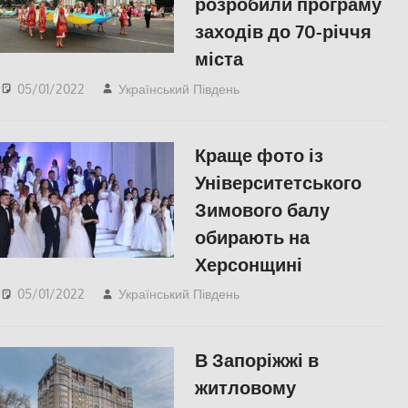
розробили програму
заходів до 70-річчя
міста
05/01/2022
Український Південь
Нова Каховка
,
СУСПІЛЬСТВО
,
Херсонська область
Краще фото із
Університетського
Зимового балу
обирають на
Херсонщині
05/01/2022
Український Південь
Пишуть у Соцмережах
,
СУСПІЛЬСТВО
,
Херсон
,
Херсонська область
В Запоріжжі в
житловому