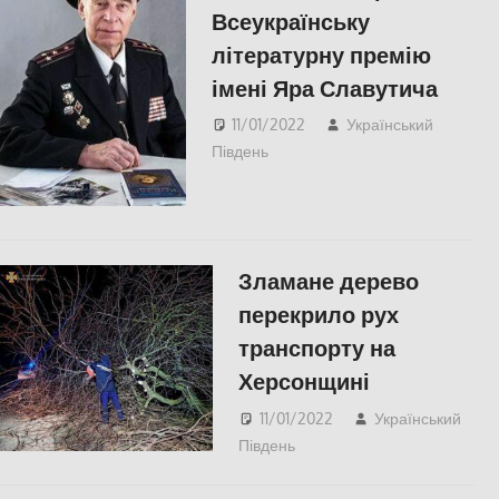
Всеукраїнську
літературну премію
імені Яра Славутича
11/01/2022
Український
Південь
Актуальні новини
,
СУСПІЛЬСТВО
,
Херсон
,
Херсонська область
Зламане дерево
перекрило рух
транспорту на
Херсонщині
11/01/2022
Український
Південь
Актуальні новини
,
СУСПІЛЬСТВО
,
Херсон
,
Херсонська область