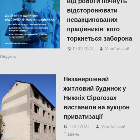
від роботи почнуть
відсторонювати
невакцинованих
працівників: кого
торкнеться заборона
11/01/2022
Український
Південь
Актуальні новини
,
СУСПІЛЬСТВО
Незавершений
житловий будинок у
Нижніх Сірогозах
виставили на аукціон
приватизації
11/01/2022
Український
Південь
Актуальні новини
,