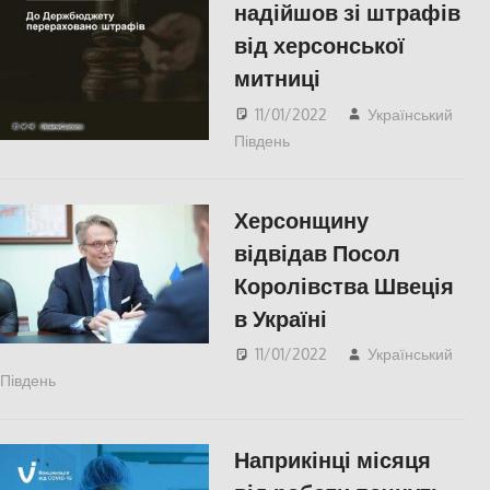
надійшов зі штрафів
від херсонської
митниці
11/01/2022
Український
Південь
Актуальні новини
,
СУСПІЛЬСТВО
,
Херсон
,
Херсонська область
Херсонщину
відвідав Посол
Королівства Швеція
в Україні
11/01/2022
Український
Південь
Актуальні новини
,
СУСПІЛЬСТВО
,
Херсон
,
Херсонська
область
Наприкінці місяця