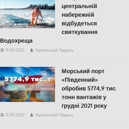
центральній
набережній
відбудеться
святкування
Водохреща
11/01/2022
Український Південь
СУСПІЛЬСТВО
,
Херсон
,
Херсонська область
Морський порт
«Південний»
обробив 5774,9 тис.
тонн вантажів у
грудні 2021 року
11/01/2022
Український Південь
Одесса
,
Пишуть у
Соцмережах
,
СУСПІЛЬСТВО