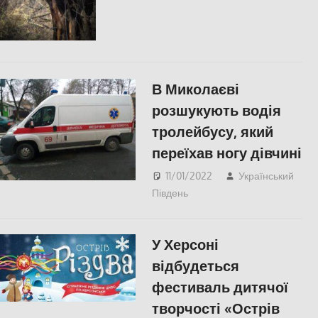
В Миколаєві
розшукують водія
тролейбусу, який
переїхав ногу дівчині
11/01/2022
Український
Південь
Николаев
,
Пишуть у
Соцмережах
,
СУСПІЛЬСТВО
У Херсоні
відбудеться
фестиваль дитячої
творчості «Острів