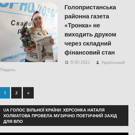
Голопристанська
районна газета
«Тронка» не
виходить друком
через складний
фінансовий стан
11/01/2022
Український
Південь
ЕКОНОМІКА
,
Пишуть у Соцмережах
,
СУСПІЛЬСТВО
,
Херсонська область
1
2
»
UA ГОЛОС ВІЛЬНОЇ КРАЇНИ: ХЕРСОНКА НАТАЛЯ
ХОЛМАТОВА ПРОВЕЛА МУЗИЧНО ПОЕТИЧНИЙ ЗАХІД
ДЛЯ ВПО