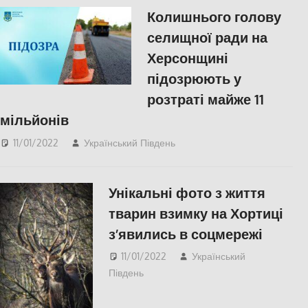
Колишнього голову
селищної ради на
Херсонщині
підозрюють у
розтраті майже 11
мільйонів
11/01/2022
Український Південь
Актуальні новини
,
СУСПІЛЬСТВО
,
Херсон
,
Херсонська область
Унікальні фото з життя
тварин взимку на Хортиці
з’явились в соцмережі
11/01/2022
Український
Південь
Запорожье
,
Пишуть у
Соцмережах
,
СУСПІЛЬСТВО
,
Фото