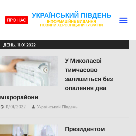
УКРАЇНСЬКИЙ ПІВДЕНЬ
ПРО НАС
ІНФОРМАЦІЙНЕ ВИДАННЯ
НОВИНИ ХЕРСОНЩИНИ І УКРАЇНИ
ДЕНЬ:
11.01.2022
У Миколаєві
тимчасово
залишиться без
опалення два
мікрорайони
11/01/2022
Український Південь
Актуальні новини
,
Николаев
,
СУСПІЛЬСТВО
Президентом