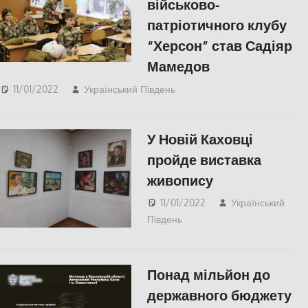
військово-
патріотичного клубу
“Херсон” став Садіяр
Мамедов
11/01/2022
Український Південь
Актуальні новини
,
СУСПІЛЬСТВО
,
Херсон
,
Херсонська область
У Новій Каховці
пройде виставка
живопису
11/01/2022
Український
Південь
Актуальні новини
,
КУЛЬТУРА
,
СУСПІЛЬСТВО
,
Херсон
,
Херсонська область
Понад мільйон до
державного бюджету