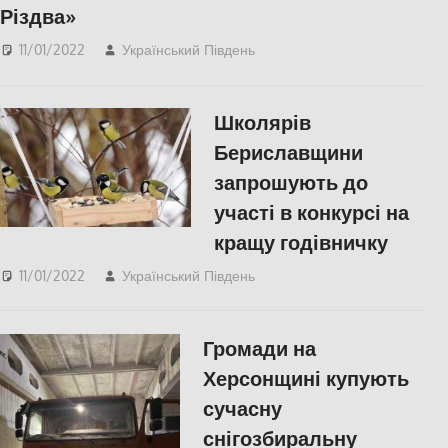
Різдва»
11/01/2022
Український Південь
Пишуть у Соцмережах
,
СУСПІЛЬСТВО
,
Херсон
,
Херсонська область
Школярів
Бериславщини
запрошують до
участі в конкурсі на
кращу годівничку
11/01/2022
Український Південь
Актуальні новини
,
Берислав
,
Пишуть у
Соцмережах
,
Громади на
СУСПІЛЬСТВО
,
Херсонська область
Херсонщині купують
сучасну
снігозбиральну