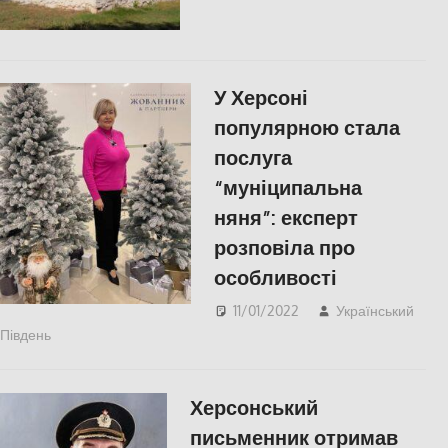
СУСПІЛЬСТВО
,
Херсон
,
Херсонська область
У Херсоні
популярною стала
послуга
“муніципальна
няня”: експерт
розповіла про
особливості
11/01/2022
Український
Південь
Актуальні новини
,
СУСПІЛЬСТВО
,
Херсон
,
Херсонська
область
Херсонський
письменник отримав