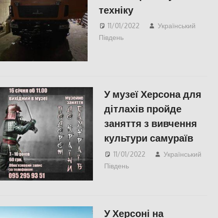
техніку
11/01/2022
Український
Південь
Пишуть у Соцмережах
,
СУСПІЛЬСТВО
,
Херсонська область
У музеї Херсона для
дітлахів пройде
заняття з вивчення
культури самураїв
11/01/2022
Український
Південь
Пишуть у
Соцмережах
,
СУСПІЛЬСТВО
,
Херсон
,
Херсонська область
У Херсоні на