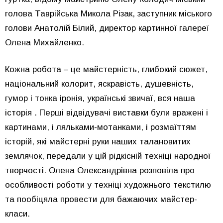
голова Таврійська Микола Різак, заступник міського
голови Анатолій Білий, директор картинної галереї
Олена Михайленко.
Кожна робота – це майстерність, глибокий сюжет,
національний колорит, яскравість, душевність,
гумор і тонка іронія, українські звичаї, вся наша
історія . Перші відвідувачі виставки були вражені і
картинами, і ляльками-мотанками, і розмаїттям
історій, які майстерні руки наших талановитих
землячок, передали у цій рідкісній техніці народної
творчості. Олена Олександрівна розповіла про
особливості роботи у техніці художнього текстилю
та пообіцяла провести для бажаючих майстер-
класи.