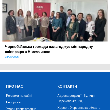
Чорнобаївська громада налагоджує міжнародну
співпрацю з Німеччиною
08/05/2026
ПРО НАС
КОНТАКТИ
Реклама на сайті
Адреса редакції: Вулиця
Перекопська, 20,
Репортажі
Херсон, Херсонська область,
Умови користування