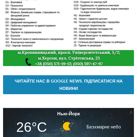
ЧИТАЙТЕ НАС В GOOGLE NEWS. ПІДПИСАТИСЯ НА
НОВИНИ
Нью-Йорк
26°C
Безхмарне небо