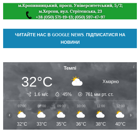
ЧИТАЙТЕ НАС В GOOGLE NEWS. ПІДПИСАТИСЯ НА
НОВИНИ
Темпі
32°C
Хмарно
1.6 м/с
45%
761
мм рт. ст.
07:00
08:00
09:00
10:00
11:00
12:00
13
‹
›
32°C
33°C
35°C
36°C
38°C
40°C
4