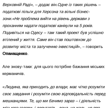
Верховній Раді», – додає він.Одне із таких рішень –
податкові пільги для Херсона та вільні бізнес-
зони.«Не проблема вийти на рівень держави з
проханням надати податкові канікули на 5 років.
Подивіться на Одесу – там такий проект був успішно
втілений у життя. Саме він став поштовхом до
розвитку міста та залученню інвестицій
», – говорить
Опанащенко
.
Але знову-таки: для цього потрібне бажання міських
керманичів.
«
Людина, яка приходить до влади, має чітко розуміти
своє завдання і розуміти свою відповідальність перед
мешканцями. Те, що ми бачимо зараз – і діяльність
міського голови, і депутатів – вона, на жаль, не про