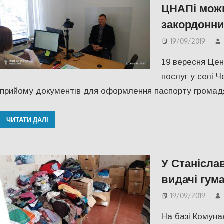
ЦНАПі мож
закордонни
19/09/2019
19 вересня Цен
послуг у селі 
прийому документів для оформлення паспорту громад
ЧИТАТИ ДАЛІ
У Станісла
видачі гум
19/09/2019
На базі Комуна