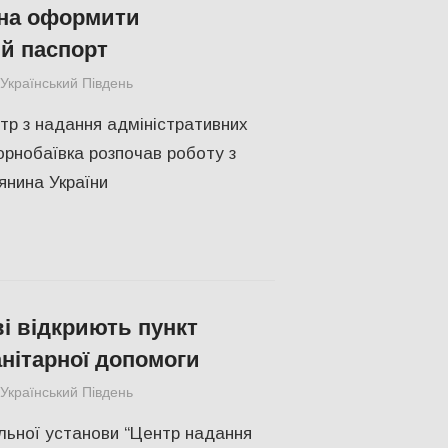
на оформити
й паспорт
Український Південь
СУСПІЛЬСТВО
,
Херсон
тр з надання адміністративних
Чорнобаївка розпочав роботу з
янина України
ві відкриють пункт
анітарної допомоги
Український Південь
СУСПІЛЬСТВО
,
Херсон
льної установи “Центр надання