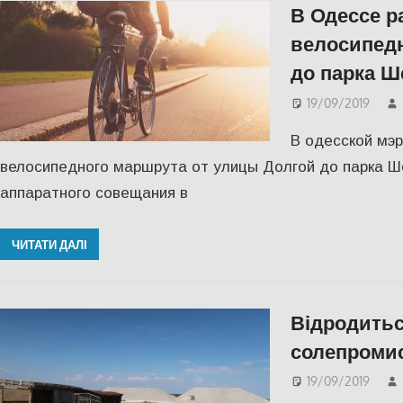
В Одессе р
велосипед
до парка Ш
19/09/2019
В одесской мэ
велосипедного маршрута от улицы Долгой до парка Ше
аппаратного совещания в
ЧИТАТИ ДАЛІ
Відродитьс
солепромис
19/09/2019