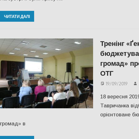
ЧИТАТИ ДАЛІ
Тренінг «Ґ
бюджетува
громад» пр
ОТГ
19/09/2019
18 вересня 201
Тавричанка від
орієнтоване бю
громад» в