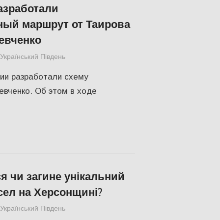
азработали
ный маршрут от Таирова
евченко
Український Південь
Одесса
,
СУСПІЛЬСТВО
рии разработали схему
вченко. Об этом в ходе
я чи загине унікальний
ел на Херсонщині?
Український Південь
СУСПІЛЬСТВО
,
Херсон