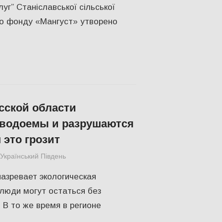
уг” Станіславської сільської
го фонду «Мангуст» утворено
сской области
водоемы и разрушаются
 это грозит
Український Південь
Актуальні новини
,
Одесса
,
СУСПІЛЬСТВО
азревает экологическая
люди могут остаться без
 В то же время в регионе