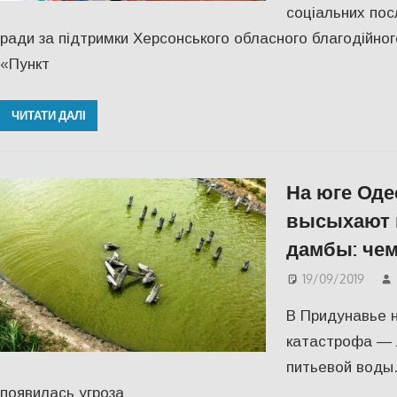
соціальних посл
ради за підтримки Херсонського обласного благодійно
«Пункт
ЧИТАТИ ДАЛІ
На юге Оде
высыхают 
дамбы: чем
19/09/2019
В Придунавье н
катастрофа — 
питьевой воды.
появилась угроза