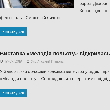
березі Джарилг
Херсонщині, в 
фестиваль «Смажений бичок».
ЧИТАТИ ДАЛІ
Виставка «Мелодія польоту» відкрилась
19/09/2019
Український Південь
Відео
,
Запорожье
,
КУЛ
У Запорізький обласний краєзнавчий музей у відділі пр
«Мелодія польоту». Споглядаючи за пернатими, відві
ЧИТАТИ ДАЛІ