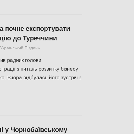
 почне експортувати
цію до Туреччини
Український Південь
ЕКОНОМІКА
,
СУСПІЛЬСТВО
,
Херсон
ив радник голови
трації з питань розвитку бізнесу
о. Вчора відбулась його зустріч з
ні у Чорнобаївському