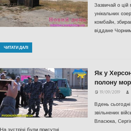
Зазвичай о цій 
унікальних озе
комбайн, збира
віддане Чорни
ЧИТАТИ ДАЛІ
Як у Херсон
полону моря
19/09/2019
Вдень сьогодні
звільнених вій
Власюка, Сергія
На зустрічі були присутні