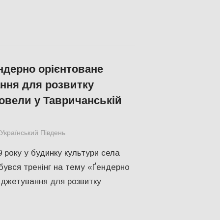
ендерно орієнтоване
ння для розвитку
овели у Тавричанській
Український Південь
СУСПІЛЬСТВО
,
Херсон
9 року у будинку культури села
бувся тренінг на тему «Ґендерно
джетування для розвитку