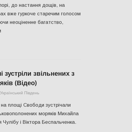
порі, до настання дощів, на
рах вже гуркоче старечим голосом
ючи неоціненне багатство,
м
і зустріли звільнених з
ків (Відео)
Український Південь
slider
,
Актуальні новини
,
Відео
,
СУСПІЛЬС
 на площі Свободи зустрічали
ськовополонених моряків Михайла
 Чулібу і Віктора Беспальченка.