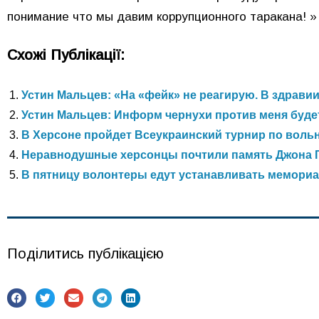
понимание что мы давим коррупционного таракана! »
Схожі Публікації:
Устин Мальцев: «На «фейк» не реагирую. В здрави
Устин Мальцев: Информ чернухи против меня буде
В Херсоне пройдет Всеукраинский турнир по воль
Неравнодушные херсонцы почтили память Джона 
В пятницу волонтеры едут устанавливать мемориа
Поділитись публікацією