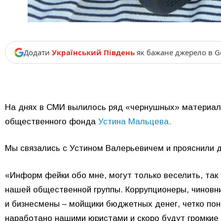
Додати
Український Південь
як бажане джерело в G
На днях в СМИ вылилось ряд «чернушных» материало
общественного фонда
Устина Мальцева.
Мы связались с Устином Валерьевичем и прояснили 
«Информ фейки обо мне, могут только веселить, так 
нашей общественной группы. Коррупционеры, чиновни
и бизнесмены – мойщики бюджетных денег, четко по
наработано нашими юристами и скоро будут громкие