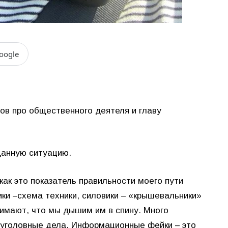
oogle
в про общественного деятеля и главу
данную ситуацию.
как это показатель правильности моего пути
ки –схема техники, силовики – «крышевальники»
нимают, что мы дышим им в спину. Много
 уголовные дела. Информационные фейки – это