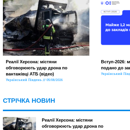
Реалії Херсона: містяни
Вступ-2026: м
обговорюють удар дрона по
подано до за
вантажівці АТБ (відео)
Український Пів
Український Південь
05/08/2026
СТРІЧКА НОВИН
Реалії Херсона: містяни
обговорюють удар дрона по