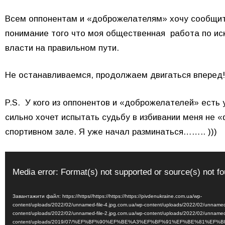
Всем оппонентам и «доброжелателям» хочу сообщить
понимание того что моя общественная работа по ис
власти на правильном пути.
Не останавливаемся, продолжаем двигаться вперед!
P.S. У кого из оппонентов и «доброжелателей» есть у
сильно хочет испытать судьбу в избивании меня не 
спортивном зале. Я уже начал разминаться…….. )))
Відеопрогравач
Media error: Format(s) not supported or source(s) not f
Завантажити файл: https://https//https://https://https://pivdenukraine.com.ua/wp-
content/uploads/2022/02/unnamed-file-4.jpg.com.ua/wp-content/uploads/2022/02/unnamed-
content/uploads/2022/02/unnamed-file-2.jpg.com.ua/wp-content/uploads/2022/02/unnamed-
content/uploads/2019/07/%EF%BF%90%EF%BE%A3%EF%BF%91%EF%BE%81%E