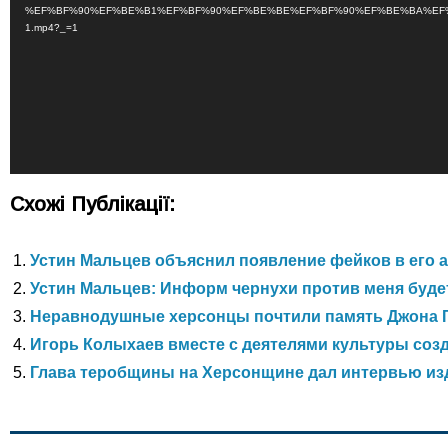
%EF%BF%90%EF%BE%B1%EF%BF%90%EF%BE%BE%EF%BF%90%EF%BE%BA%EF%
1.mp4?_=1
Схожі Публікації:
Устин Мальцев объяснил появление фейков в его 
Устин Мальцев: Информ чернухи против меня буде
Неравнодушные херсонцы почтили память Джона 
Игорь Колыхаев вместе с деятелями культуры соз
Глава теробщины на Херсонщине дал интервью из