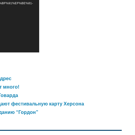
BF%91%EF%BE%81-
адрес
т много!
Говарда
дают фестивальную карту Херсона
данию “Гордон”