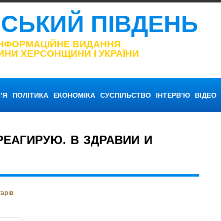
НСЬКИЙ ПІВДЕНЬ
ІНФОРМАЦІЙНЕ ВИДАННЯ
ИНИ ХЕРСОНЩИНИ І УКРАЇНИ
’Я
ПОЛІТИКА
ЕКОНОМІКА
СУСПІЛЬСТВО
ІНТЕРВ’Ю
ВІДЕО
РЕАГИРУЮ. В ЗДРАВИИ И
арів