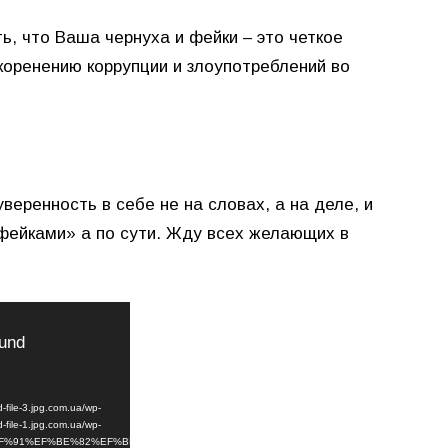
, что Ваша чернуха и фейки – это четкое
коренению коррупции и злоупотреблений во
веренность в себе не на словах, а на деле, и
«фейками» а по сути. Жду всех желающих в
ound
file-3.jpg.com.ua/wp-
file-1.jpg.com.ua/wp-
F%BF%91%EF%BE%82%EF%BF%90%EF%BE%B8%EF%BF%90%EF%BE%BD-