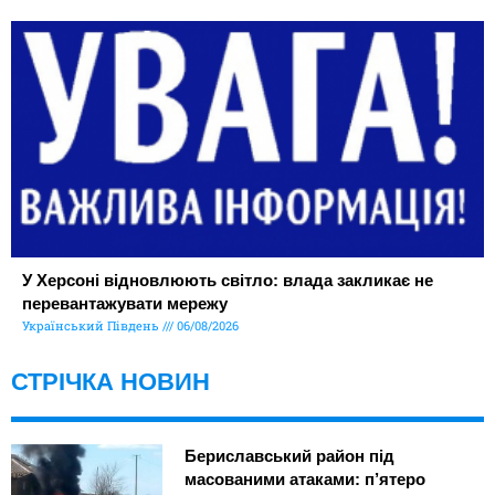
У Херсоні відновлюють світло: влада закликає не
перевантажувати мережу
Український Південь
06/08/2026
СТРІЧКА НОВИН
Бериславський район під
масованими атаками: п’ятеро