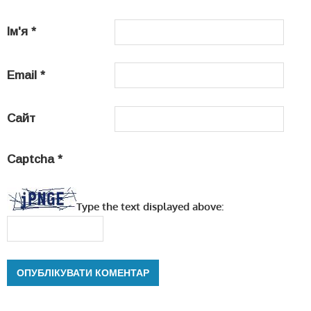
Ім'я
*
Email
*
Сайт
Captcha
*
Type the text displayed above: