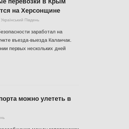
ые перевозки в Крым
тся на Херсонщине
Український Південь
СУСПІЛЬСТВО
,
Херсон
безопасности заработал на
нкте въезда-выезда Каланчак.
нии первых нескольких дней
порта можно улететь в
ень
СУСПІЛЬСТВО