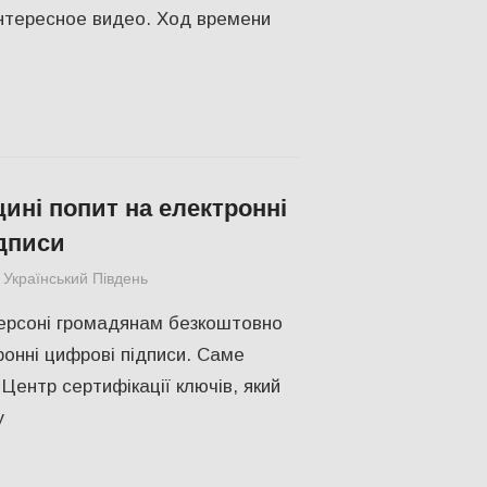
нтересное видео. Ход времени
ині попит на електронні
дписи
Український Південь
СУСПІЛЬСТВО
,
Херсон
Херсоні громадянам безкоштовно
онні цифрові підписи. Саме
Центр сертифікації ключів, який
у