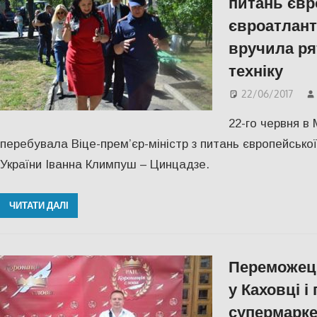
питань євр
євроатланти
вручила ря
техніку
22/06/2017
22-го червня в
перебувала Віце-прем’єр-міністр з питань європейської
України Іванна Климпуш – Цинцадзе.
ЧИТАТИ ДАЛІ
Переможець
у Каховці 
супермарке