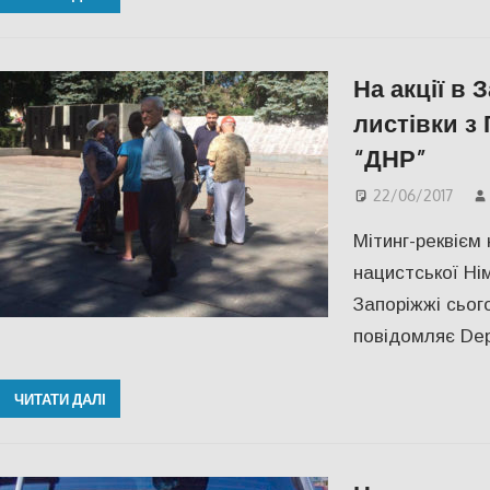
На акції в 
листівки з
“ДНР”
22/06/2017
Мітинг-реквієм 
нацистської Ні
Запоріжжі сього
повідомляє Dep
ЧИТАТИ ДАЛІ