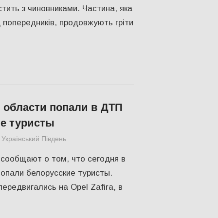
тить з чиновниками. Частина, яка
 попередників, продовжують гріти
 области попали в ДТП
е туристы
Український Південь
Одесса
,
СУСПІЛЬСТВО
сообщают о том, что сегодня в
опали белорусские туристы.
передвигались на Opel Zafira, в