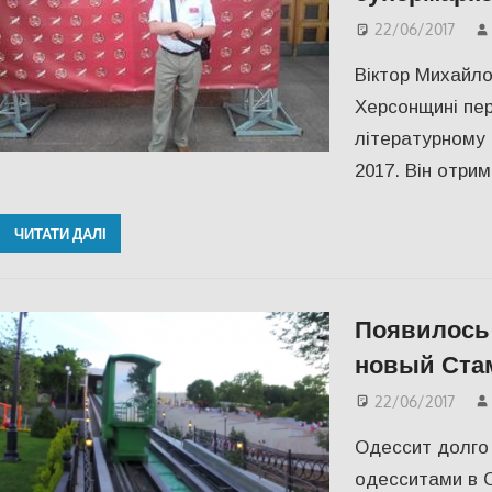
22/06/2017
Віктор Михайло
Херсонщині пер
літературному 
2017. Він отри
ЧИТАТИ ДАЛІ
Появилось 
новый Ста
22/06/2017
Одессит долго
одесситами в С