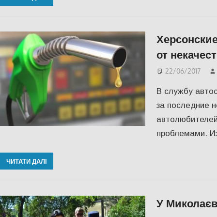
Херсонские
от некачес
22/06/2017
В службу авто
за последние н
автолюбителей
проблемами. Из
ЧИТАТИ ДАЛІ
У Миколаєві