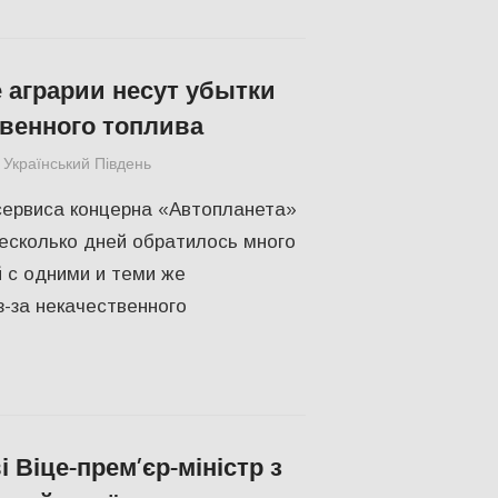
 аграрии несут убытки
твенного топлива
Український Південь
СУСПІЛЬСТВО
,
Херсон
сервиса концерна «Автопланета»
есколько дней обратилось много
 с одними и теми же
-за некачественного
 Віце-прем’єр-міністр з