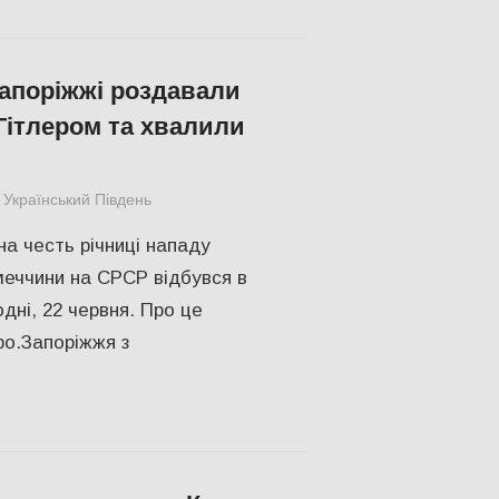
Запоріжжі роздавали
 Гітлером та хвалили
Український Південь
СУСПІЛЬСТВО
на честь річниці нападу
меччини на СРСР відбувся в
дні, 22 червня. Про це
o.Запоріжжя з