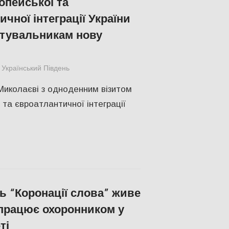
опейської та
чної інтеграції України
тувальникам нову
Український Південь
Николаев
,
СУСПІЛЬСТВО
 Миколаєві з одноденним візитом
 та євроатлантичної інтеграції
 “Коронації слова” живе
і працює охоронником у
ті