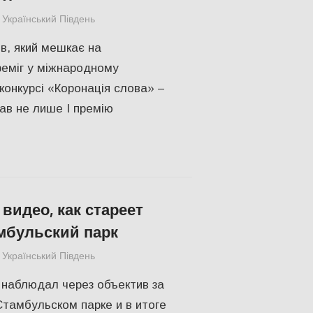
Український Південь
КУЛЬТУРА
,
СУСПІЛЬСТВО
,
Херсон
в, який мешкає на
еміг у міжнародному
конкурсі «Коронація слова» –
мав не лише І премію
видео, как стареет
мбульский парк
Український Південь
Відео
,
Одесса
,
СУСПІЛЬСТВО
 наблюдал через объектив за
тамбульском парке и в итоге