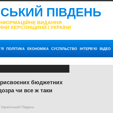
НСЬКИЙ ПІВДЕНЬ
ІНФОРМАЦІЙНЕ ВИДАННЯ
ИНИ ХЕРСОНЩИНИ І УКРАЇНИ
’Я
ПОЛІТИКА
ЕКОНОМІКА
СУСПІЛЬСТВО
ІНТЕРВ’Ю
ВІДЕО
присвоєних бюджетних
дозра чи все ж таки
Український Південь
slider
,
Актуальні новини
,
СУСПІЛЬСТВО
,
Х