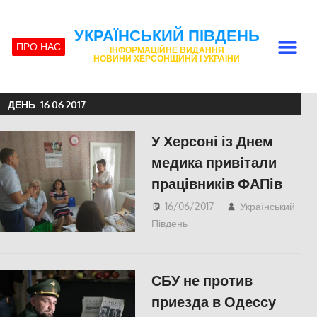
УКРАЇНСЬКИЙ ПІВДЕНЬ
ПРО НАС
ІНФОРМАЦІЙНЕ ВИДАННЯ
НОВИНИ ХЕРСОНЩИНИ І УКРАЇНИ
ДЕНЬ:
16.06.2017
У Херсоні із Днем
медика привітали
працівників ФАПів
16/06/2017
Український
Південь
СУСПІЛЬСТВО
,
Херсон
СБУ не против
приезда в Одессу