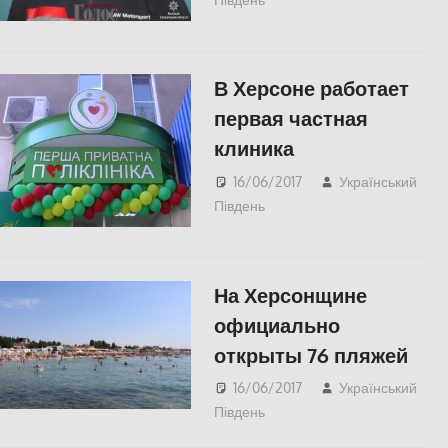
В Херсоне работает
первая частная
клиника
16/06/2017
Український
Південь
Актуальні новини
,
СУСПІЛЬСТВО
,
Херсон
На Херсонщине
официально
открыты 76 пляжей
16/06/2017
Український
Південь
СУСПІЛЬСТВО
,
Херсон