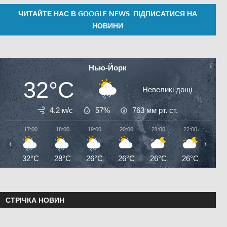
ЧИТАЙТЕ НАС В GOOGLE NEWS. ПІДПИСАТИСЯ НА
НОВИНИ
Нью-Йорк
32°C
Невеликі дощі
4.2 м/с
57%
763
мм рт. ст.
17:00
18:00
19:00
20:00
21:00
22:00
23:0
‹
›
32°C
28°C
26°C
26°C
26°C
26°C
26°
СТРІЧКА НОВИН