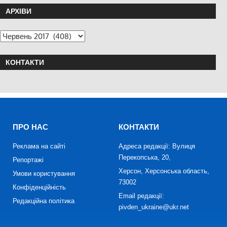
АРХІВИ
КОНТАКТИ
ПРО НАС
КОНТАКТИ
Реклама на сайті
Адреса редакції: Вулиця
Перекопська, 20,
Репортажі
Херсон, Херсонська область,
Умови користування
73002
Конфіденційність
Email редакції:
Редакційна політика
pivden_ukraine@ukr.net