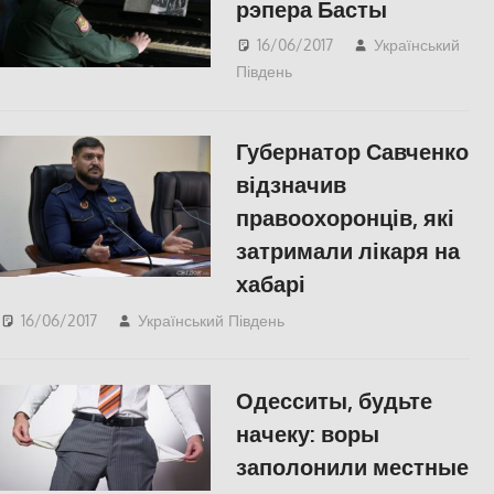
рэпера Басты
16/06/2017
Український
Південь
Одесса
,
Пишуть у
Соцмережах
,
СУСПІЛЬСТВО
Губернатор Савченко
відзначив
правоохоронців, які
затримали лікаря на
хабарі
16/06/2017
Український Південь
Николаев
,
СУСПІЛЬСТВО
Одесситы, будьте
начеку: воры
заполонили местные