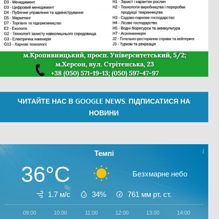
ЧИТАЙТЕ НАС В GOOGLE NEWS. ПІДПИСАТИСЯ НА
НОВИНИ
Темпі
36°C
Безхмарне небо
1.7 м/с
34%
761
мм рт. ст.
09:00
10:00
11:00
12:00
13:00
14:00
15:0