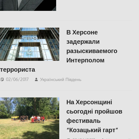
В Херсоне
задержали
разыскиваемого
Интерполом
террориста
02/06/2017
Український Південь
СУСПІЛЬСТВО
,
Херсон
На Херсонщині
сьогодні пройшов
фестиваль
“Козацький гарт”