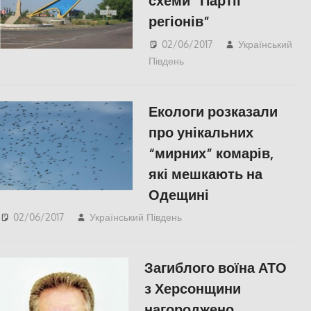
схеми “Партії
регіонів”
02/06/2017
Український
Південь
slider
,
СУСПІЛЬСТВО
,
Херсон
Екологи розказали
про унікальних
“мирних” комарів,
які мешкають на
Одещині
02/06/2017
Український Південь
Одесса
,
СУСПІЛЬСТВО
Загиблого воїна АТО
з Херсонщини
нагороджено