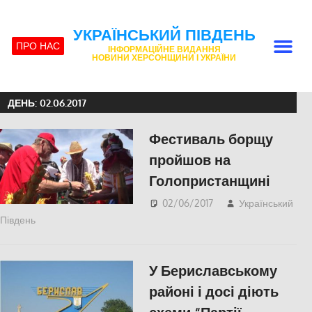
УКРАЇНСЬКИЙ ПІВДЕНЬ
ПРО НАС
ІНФОРМАЦІЙНЕ ВИДАННЯ
НОВИНИ ХЕРСОНЩИНИ І УКРАЇНИ
ДЕНЬ:
02.06.2017
Фестиваль борщу
пройшов на
Голопристанщині
02/06/2017
Український
Південь
slider
,
СУСПІЛЬСТВО
,
Фото
,
Херсон
У Бериславському
районі і досі діють