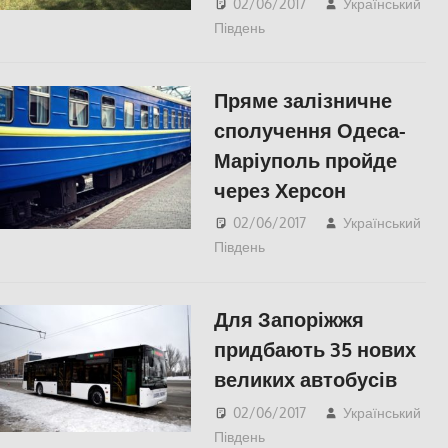
02/06/2017
Український
Південь
Пишуть у
Соцмережах
,
СУСПІЛЬСТВО
,
Херсон
Пряме залізничне
сполучення Одеса-
Маріуполь пройде
через Херсон
02/06/2017
Український
Південь
СУСПІЛЬСТВО
,
Херсон
Для Запоріжжя
придбають 35 нових
великих автобусів
02/06/2017
Український
Південь
СУСПІЛЬСТВО