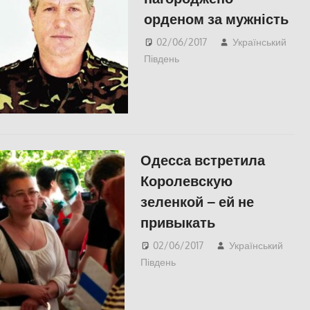
орденом за мужність
02/06/2017
Український
Південь
СУСПІЛЬСТВО
,
Херсон
Одесса встретила
Королевскую
зеленкой – ей не
привыкать
02/06/2017
Український
Південь
slider
,
Одесса
,
СУСПІЛЬСТВО