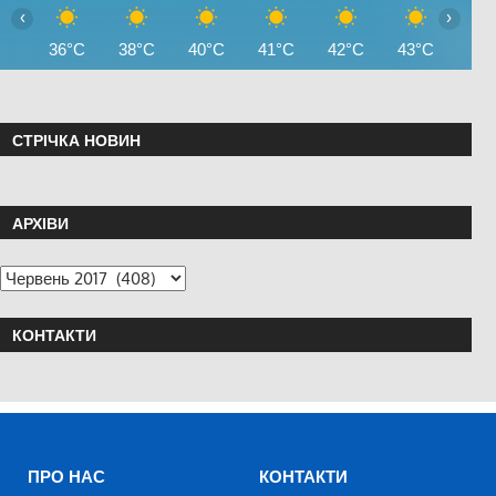
‹
›
36°C
38°C
40°C
41°C
42°C
43°C
44°
СТРІЧКА НОВИН
АРХІВИ
КОНТАКТИ
ПРО НАС
КОНТАКТИ