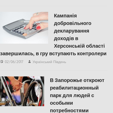
Кампанія
добровільного
декларування
доходів в
Херсонській області
завершилась, в гру вступають контролери
02/06/2017
Український Південь
СУСПІЛЬСТВО
,
Херсон
В Запорожье откроют
реабилитационный
парк для людей с
особыми
потребностями