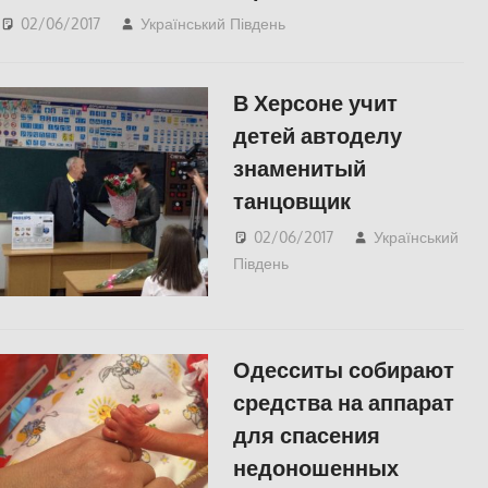
02/06/2017
Український Південь
СУСПІЛЬСТВО
В Херсоне учит
детей автоделу
знаменитый
танцовщик
02/06/2017
Український
Південь
СУСПІЛЬСТВО
,
Херсон
Одесситы собирают
средства на аппарат
для спасения
недоношенных