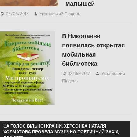
малышей
02/06/2017
Український Південь
Одесса
,
СУСПІЛЬСТВО
В Николаеве
появилась открытая
мобильная
библиотека
02/06/2017
Український
Південь
Николаев
,
СУСПІЛЬСТВО
UA ГОЛОС ВІЛЬНОЇ КРАЇНИ: ХЕРСОНКА НАТАЛЯ
ХОЛМАТОВА ПРОВЕЛА МУЗИЧНО ПОЕТИЧНИЙ ЗАХІД