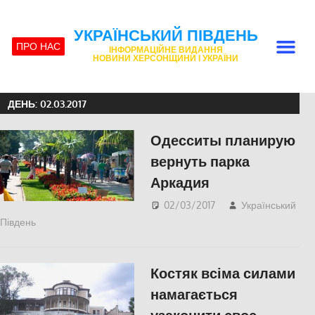
УКРАЇНСЬКИЙ ПІВДЕНЬ
ПРО НАС
ІНФОРМАЦІЙНЕ ВИДАННЯ
НОВИНИ ХЕРСОНЩИНИ І УКРАЇНИ
ДЕНЬ:
02.03.2017
Одесситы планирую
вернуть парка
Аркадия
02/03/2017
Український
Південь
Одесса
,
Пишуть у Соцмережах
,
СУСПІЛЬСТВО
Костяк всіма силами
намагається