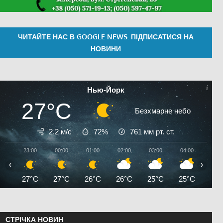
ЧИТАЙТЕ НАС В GOOGLE NEWS. ПІДПИСАТИСЯ НА
НОВИНИ
Нью-Йорк
27°C
Безхмарне небо
2.2 м/с
72%
761
мм рт. ст.
23:00
00:00
01:00
02:00
03:00
04:00
05:0
‹
›
27°C
27°C
26°C
26°C
25°C
25°C
24°
СТРІЧКА НОВИН