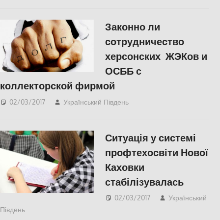
СУСПІЛЬСТВО
Законно ли
сотрудничество
херсонских ЖЭКов и
ОСББ с
коллекторской фирмой
02/03/2017
Український Південь
СУСПІЛЬСТВО
,
Херсон
Ситуація у системі
профтехосвіти Нової
Каховки
стабілізувалась
02/03/2017
Український
Південь
СУСПІЛЬСТВО
,
Херсон