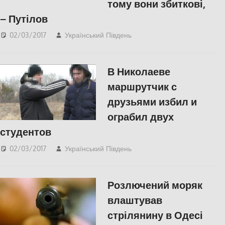
тому вони збиткові,
– Путілов
02/03/2017
Український Південь
slider
,
Актуальні
новини
,
СУСПІЛЬСТВО
,
Херсон
В Николаеве
маршрутчик с
друзьями избил и
ограбил двух
студентов
02/03/2017
Український Південь
Николаев
,
СУСПІЛЬСТВО
Розлючений моряк
влаштував
стрілянину в Одесі