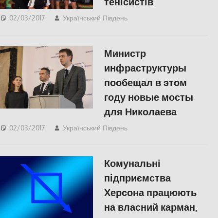
тенісистів
02/03/2017
Український Південь
КУЛЬТУРА
Министр
инфраструктуры
пообещал в этом
году новые мосты
для Николаева
02/03/2017
Український Південь
Николаев
,
СУСПІЛЬСТВО
Комунальні
підприємства
Херсона працюють
на власний карман,