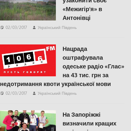
узаконити своє
«Межигір’я» в
Антонівці
02/03/2017
Український Південь
slider
,
Актуальні
новини
,
СУСПІЛЬСТВО
,
Херсон
Нацрада
оштрафувала
одеське радіо «Глас»
на 43 тис. грн за
недотримання квоти української мови
02/03/2017
Український Південь
Одесса
,
СУСПІЛЬСТВО
На Запоріжжі
визначили кращих