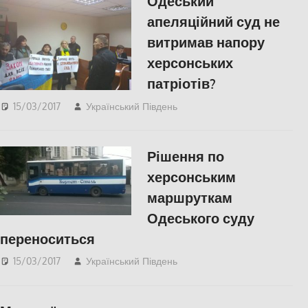
Одеський
апеляційний суд не
витримав напору
херсонських
патріотів?
15/03/2017
Український Південь
slider
,
Пишуть у
Соцмережах
,
СУСПІЛЬСТВО
,
Херсон
Рішення по
херсонським
маршруткам
Одеського суду
переноситься
15/03/2017
Український Південь
СУСПІЛЬСТВО
,
Херсон