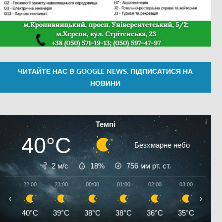
ЧИТАЙТЕ НАС В GOOGLE NEWS. ПІДПИСАТИСЯ НА
НОВИНИ
Темпі
40°C
Безхмарне небо
2 м/с
18%
756
мм рт. ст.
22:00
23:00
00:00
01:00
02:00
03:00
04:0
‹
›
40°C
39°C
38°C
38°C
36°C
35°C
35°