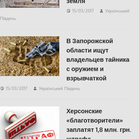
земля
15/03/2017
Український
Південь
Одесса
,
СУСПІЛЬСТВО
В Запорожской
области ищут
владельцев тайника
с оружием и
взрывчаткой
15/03/2017
Український Південь
СУСПІЛЬСТВО
Херсонские
«благотворители»
заплатят 1,8 млн. грн.
штрафа