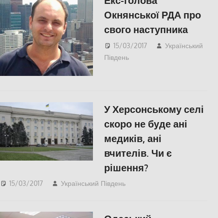
Екс-голова
Окнянської РДА про
свого наступника
15/03/2017
Український
Південь
Одесса
,
ПОЛІТИКА
,
СУСПІЛЬСТВО
У Херсонському селі
скоро не буде ані
медиків, ані
вчителів. Чи є
рішення?
15/03/2017
Український Південь
Відео
,
Пишуть у
Соцмережах
,
СУСПІЛЬСТВО
,
Херсон