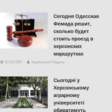
СУСПІЛЬСТВО
Сегодня Одесская
Фемида решит,
сколько будет
стоить проезд в
херсонских
маршрутках
15/03/2017
Український Південь
slider
,
Одесса
,
СУСПІЛЬСТВО
,
Херсон
Сьогодні у
Херсонському
аграрному
університеті
обиратимуть