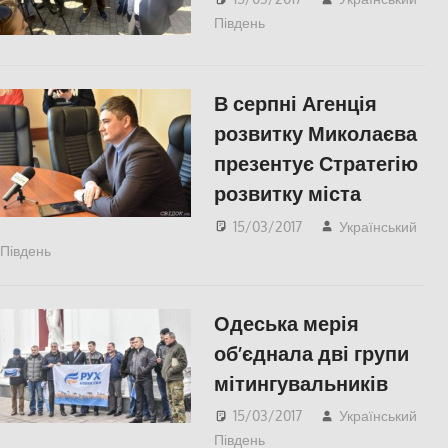
Південь
СУСПІЛЬСТВО
,
Херсон
В серпні Агенція
розвитку Миколаєва
презентує Стратегію
розвитку міста
15/03/2017
Український
Південь
ЕКОНОМІКА
,
Николаев
,
СУСПІЛЬСТВО
Одеська мерія
об’єднала дві групи
мітингувальників
15/03/2017
Український
Південь
Одесса
,