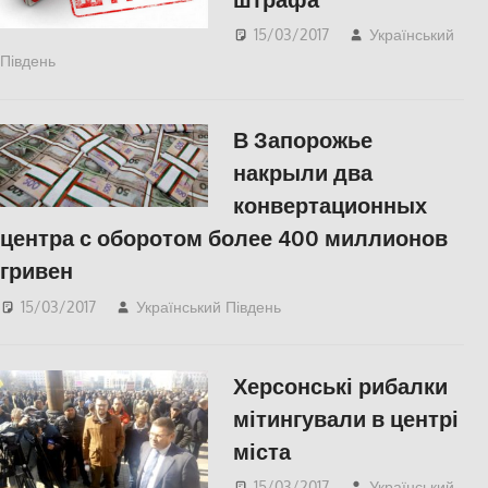
15/03/2017
Український
Південь
СУСПІЛЬСТВО
,
Херсон
В Запорожье
накрыли два
конвертационных
центра с оборотом более 400 миллионов
гривен
15/03/2017
Український Південь
СУСПІЛЬСТВО
Херсонські рибалки
мітингували в центрі
міста
15/03/2017
Український