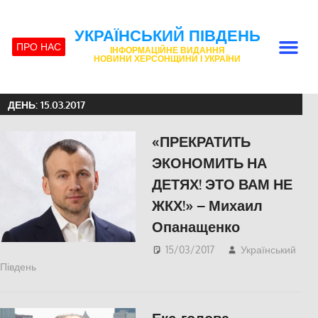
УКРАЇНСЬКИЙ ПІВДЕНЬ
ПРО НАС
ІНФОРМАЦІЙНЕ ВИДАННЯ
НОВИНИ ХЕРСОНЩИНИ І УКРАЇНИ
ДЕНЬ:
15.03.2017
«ПРЕКРАТИТЬ
ЭКОНОМИТЬ НА
ДЕТЯХ! ЭТО ВАМ НЕ
ЖКХ!» – Михаил
Опанащенко
15/03/2017
Український
Південь
IНТЕРВ'Ю
,
ПОЛІТИКА
,
СУСПІЛЬСТВО
,
Херсон