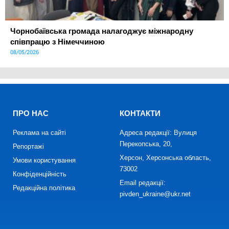
Чорнобаївська громада налагоджує міжнародну
співпрацю з Німеччиною
08/05/2026
ПРО НАС
КОНТАКТИ
Реклама на сайті
Адреса редакції: Вулиця
Перекопська, 20,
Репортажі
Херсон, Херсонська область,
Умови користування
73002
Конфіденційність
Email редакції:
Редакційна політика
pivden_ukraine@ukr.net