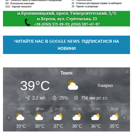
ЧИТАЙТЕ НАС В GOOGLE NEWS. ПІДПИСАТИСЯ НА
НОВИНИ
Темпі
39°C
Хмарно
2.2 м/с
25%
756
мм рт. ст.
18:00
19:00
20:00
21:00
22:00
23:00
00
‹
›
39°C
38°C
37°C
36°C
36°C
35°C
3