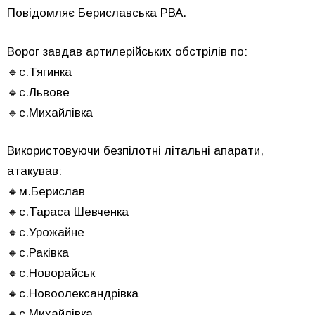
Повідомляє Бериславська РВА.
Ворог завдав артилерійських обстрілів по:
🔹с.Тягинка
🔹с.Львове
🔹с.Михайлівка
Використовуючи безпілотні літальні апарати,
атакував:
🔸м.Берислав
🔸с.Тараса Шевченка
🔸с.Урожайне
🔸с.Раківка
🔸с.Новорайськ
🔸с.Новоолександрівка
🔸с.Михайлівка