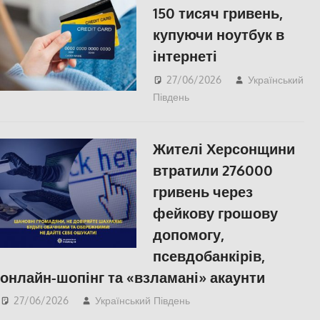
150 тисяч гривень,
купуючи ноутбук в
інтернеті
27/06/2026
Український
Південь
Російсько-українська
війна
,
Херсон
Жителі Херсонщини
втратили 276000
гривень через
фейкову грошову
допомогу,
псевдобанкірів,
онлайн-шопінг та «взламані» акаунти
27/06/2026
Український Південь
ПОПУЛЯРНЕ
,
Правопорушення
,