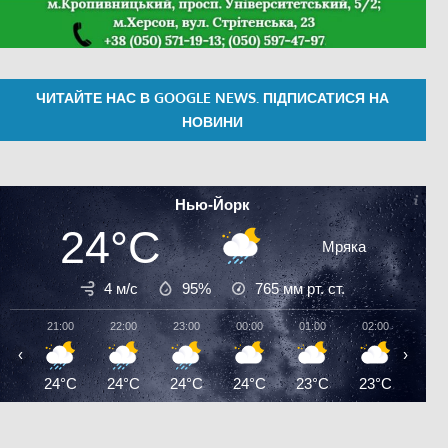
ЧИТАЙТЕ НАС В GOOGLE NEWS. ПІДПИСАТИСЯ НА
НОВИНИ
Нью-Йорк
24°C
Мряка
4 м/с
95%
765
мм рт. ст.
21:00
22:00
23:00
00:00
01:00
02:00
03:0
‹
›
24°C
24°C
24°C
24°C
23°C
23°C
23°