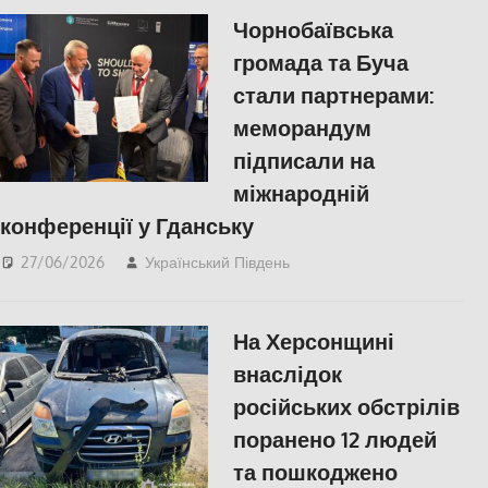
Чорнобаївська
громада та Буча
стали партнерами:
меморандум
підписали на
міжнародній
конференції у Гданську
27/06/2026
Український Південь
slider
,
ПОЛІТИКА
,
ПОПУЛЯРНЕ
,
Російсько-
українська війна
,
Херсон
На Херсонщині
внаслідок
російських обстрілів
поранено 12 людей
та пошкоджено