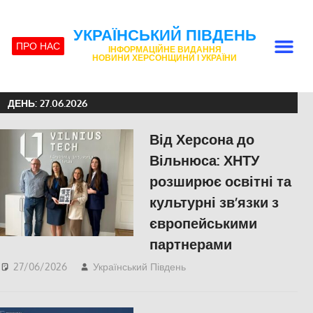
УКРАЇНСЬКИЙ ПІВДЕНЬ
ПРО НАС
ІНФОРМАЦІЙНЕ ВИДАННЯ
НОВИНИ ХЕРСОНЩИНИ І УКРАЇНИ
ДЕНЬ:
27.06.2026
Від Херсона до
Вільнюса: ХНТУ
розширює освітні та
культурні зв’язки з
європейськими
партнерами
27/06/2026
Український Південь
slider
,
ПОЛІТИКА
,
ПОПУЛЯРНЕ
,
СУСПІЛЬСТВО
,
Херсон