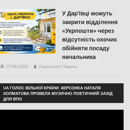
Херсон
У Дар’ївці можуть
закрити відділення
«Укрпошти» через
відсутність охочих
обійняти посаду
начальника
27/06/2026
Український Південь
ПОЛІТИКА
,
ПОПУЛЯРНЕ
,
Російсько-
українська війна
,
Херсон
UA ГОЛОС ВІЛЬНОЇ КРАЇНИ: ХЕРСОНКА НАТАЛЯ
ХОЛМАТОВА ПРОВЕЛА МУЗИЧНО ПОЕТИЧНИЙ ЗАХІД
ДЛЯ ВПО