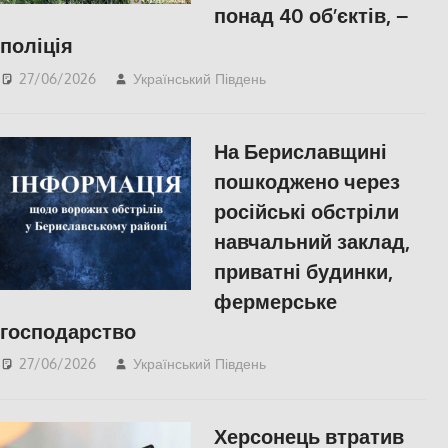
понад 40 об’єктів, –
поліція
27/06/2026
Український Південь
ПОПУЛЯРНЕ
,
Російсько-українська
війна
,
Херсон
На Бериславщині
пошкоджено через
російські обстріли
навчальний заклад,
приватні будинки,
фермерське
господарство
27/06/2026
Український Південь
Російсько-українська
війна
,
Херсон
Херсонець втратив