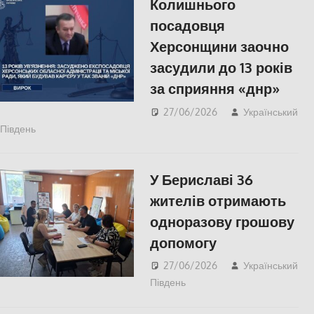
Колишнього
посадовця
Херсонщини заочно
засудили до 13 років
за сприяння «днр»
27/06/2026
Український
Південь
ПОЛІТИКА
,
ПОПУЛЯРНЕ
,
Правопорушення
,
Херсон
У Бериславі 36
жителів отримають
одноразову грошову
допомогу
27/06/2026
Український
Південь
ПОЛІТИКА
,
СУСПІЛЬСТВО
,
Херсон