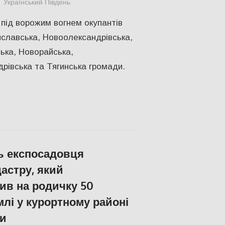
Український Південь
ПОПУЛЯРНЕ
,
Російсько-українська війна
під ворожим вогнем окупантів
славська, Новоолександрівська,
ька, Новорайська,
рівська та Тягинська громади.
ь експосадовця
астру, який
в на родичку 50
млі у курортному районі
и