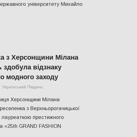
державного університету Михайло
а з Херсонщини Мілана
 здобула відзнаку
о модного заходу
Український Південь
КУЛЬТУРА
,
ПОПУЛЯРНЕ
,
СУСПІЛЬСТВО
иця Херсонщини Мілана
реселенка з Верхньорогачицької
а лауреаткою престижного
ва «25th GRAND FASHION