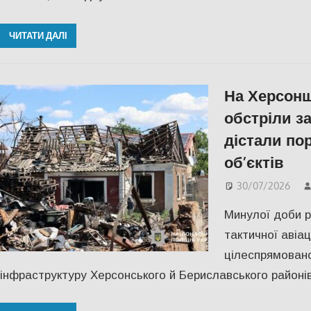
ЧИТАТИ ДАЛІ
На Херсонщ
обстріли за
дістали по
об’єктів
30/07/2026
Минулої доби ро
тактичної авіац
цілеспрямовано
інфраструктуру Херсонського й Бериславського районів