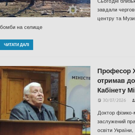
Сьогодні близьк
завдали чергов
центру та Музик
бомби на селище
ЧИТАТИ ДАЛІ
Професор 
отримав до
Кабінету Мі
30/07/2026
Доктор фізико-
заслужений прац
освіти України,