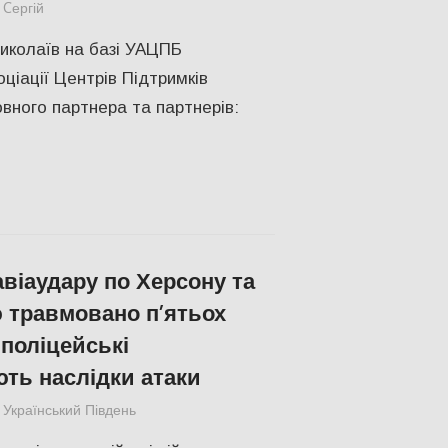
Cергій
slider
,
Без рубрики
,
ПОПУЛЯРНЕ
Миколаїв на базі УАЦПБ
оціації Центрів Підтримків
овного партнера та партнерів:
авіаудару по Херсону та
 травмовано п’ятьох
 поліцейські
ть наслідки атаки
Український Південь
ПОПУЛЯРНЕ
,
Російсько-українська війна
,