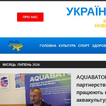
УКРАЇ
ПРО НАС
НОВ
ГОЛОВНА
КУЛЬТУРА
СПОРТ
ЗДОРОВ
МІСЯЦЬ:
ЛИПЕНЬ 2026
AQUABATOR
партнерств
працюють 
аквакульту