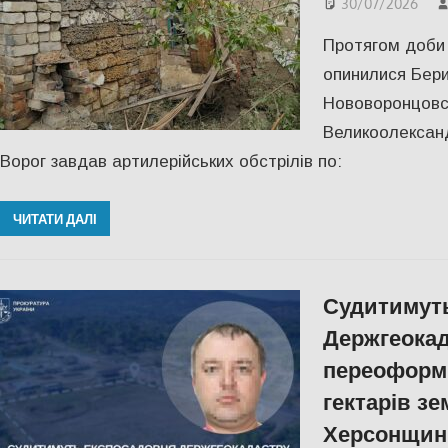
30/07/2026
Протягом доби 
опинилися Бери
Нововоронцовс
Великоолександ
Ворог завдав артилерійських обстрілів по:
ЧИТАТИ ДАЛІ
Судитимут
Держгеокад
переоформи
гектарів зе
Херсонщин