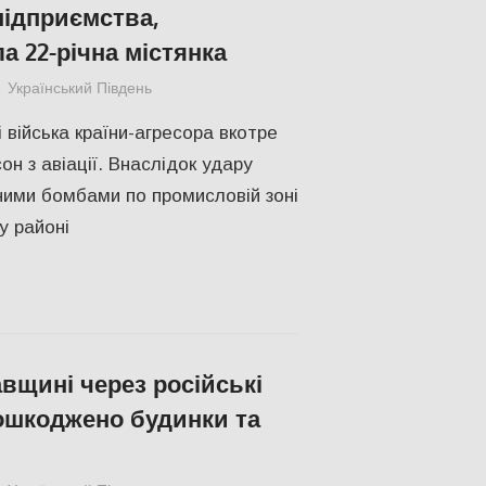
підприємства,
а 22-річна містянка
Український Південь
ПОПУЛЯРНЕ
,
Російсько-українська війна
 війська країни-агресора вкотре
н з авіації. Внаслідок удару
ими бомбами по промисловій зоні
у районі
вщині через російські
ошкоджено будинки та