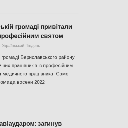
ській громаді привітали
 професійним святом
Український Південь
ЗДОРОВ'Я
,
ПОПУЛЯРНЕ
,
Російсько-украї
й громаді Бериславського району
чних працівників із професійним
 медичного працівника. Саме
ромада восени 2022
авіаударом: загинув