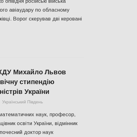
о опівдня російські війська
ого авіаудару по обласному
івці. Ворог скерував дві керовані
ХДУ Михайло Львов
вічну стипендію
ністрів України
Український Південь
КУЛЬТУРА
,
ПОЛІТИКА
,
ПОПУЛЯРНЕ
,
Росі
математичних наук, професор,
івник освіти України, відмінник
 почесний доктор наук