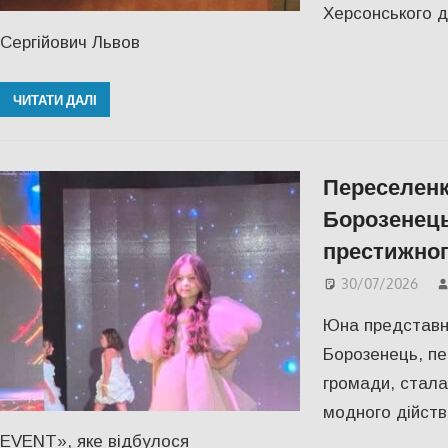
Херсонського 
Сергійович Львов
ЧИТАТИ ДАЛІ
Переселенк
Борозенець
престижног
30/07/2026
Юна представн
Борозенець, пе
громади, стал
модного дійст
EVENT», яке відбулося