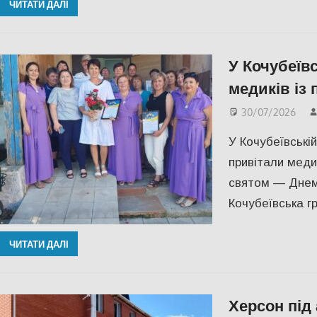
ЧИТАТИ ДАЛІ
У Кочубеїв
медиків із
30/07/2026
У Кочубеївські
привітали меди
святом — Днем
Кочубеївська г
ЧИТАТИ ДАЛІ
Херсон під 