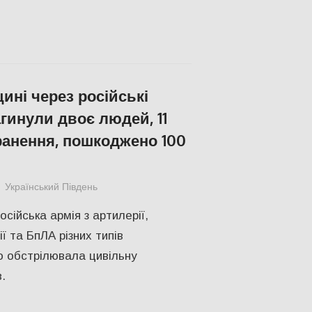
ині через російські
гинули двоє людей, 11
ранення, пошкоджено 100
Український Південь
ПОПУЛЯРНЕ
,
Російсько-українська війна
сійська армія з артилерії,
ії та БпЛА різних типів
 обстрілювала цивільну
.