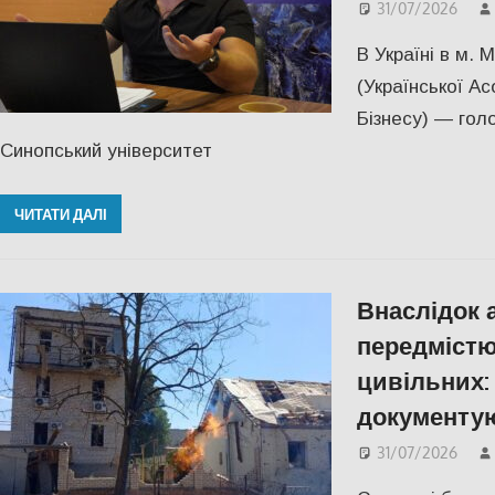
31/07/2026
В Україні в м. 
(Української Ас
Бізнесу) — гол
Синопський університет
ЧИТАТИ ДАЛІ
Внаслідок 
передмістю
цивільних:
документую
31/07/2026