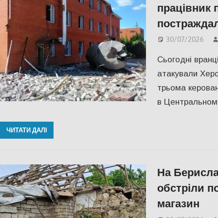
працівник 
постраждал
30/07/2026
Сьогодні вранці
атакували Херсо
трьома керован
в Центральном
ЧИТАТИ ДАЛІ
На Берисла
обстріли п
магазин