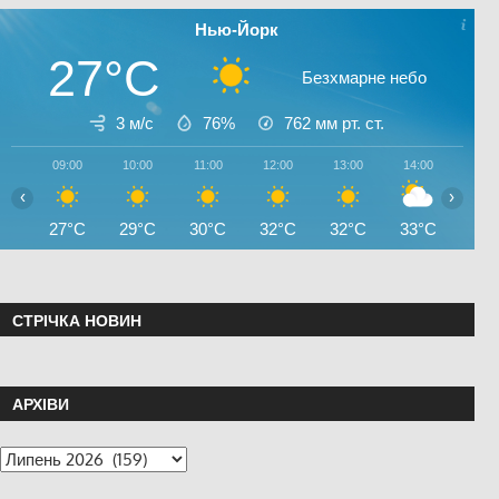
Нью-Йорк
27°C
Безхмарне небо
3 м/с
76%
762
мм рт. ст.
09:00
10:00
11:00
12:00
13:00
14:00
15:0
‹
›
27°C
29°C
30°C
32°C
32°C
33°C
33°
СТРІЧКА НОВИН
АРХІВИ