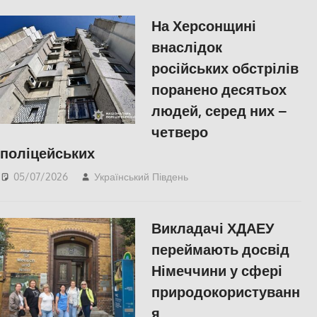
війна
,
Херсон
На Херсонщині
внаслідок
російських обстрілів
поранено десятьох
людей, серед них –
четверо
поліцейських
05/07/2026
Український Південь
ПОПУЛЯРНЕ
,
Російсько-українська
війна
,
Херсон
Викладачі ХДАЕУ
переймають досвід
Німеччини у сфері
природокористуванн
я