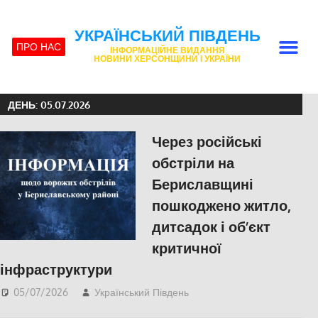
УКРАЇНСЬКИЙ ПІВДЕНЬ
ПРО НАС
ІНФОРМАЦІЙНЕ ВИДАННЯ
НОВИНИ ХЕРСОНЩИНИ І УКРАЇНИ
ДЕНЬ:
05.07.2026
Через російські
обстріли на
Бериславщині
пошкоджено житло,
дитсадок і об’єкт
критичної
інфраструктури
05/07/2026
Український Південь
ПОПУЛЯРНЕ
,
Російсько-українська