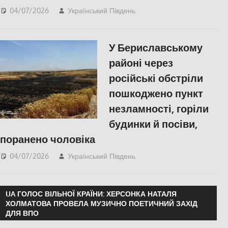
04/07/2026
Український Південь
slider
,
ПОЛІТИКА
,
ПОПУЛЯРНЕ
,
Російсько-
українська війна
,
Херсон
У Бериславському
районі через
російські обстріли
пошкоджено пункт
незламності, горіли
будинки й посіви,
поранено чоловіка
04/07/2026
Український Південь
ПОПУЛЯРНЕ
,
Російсько-українська
війна
,
СУСПІЛЬСТВО
,
Херсон
UA ГОЛОС ВІЛЬНОЇ КРАЇНИ: ХЕРСОНКА НАТАЛЯ
ХОЛМАТОВА ПРОВЕЛА МУЗИЧНО ПОЕТИЧНИЙ ЗАХІД
ДЛЯ ВПО