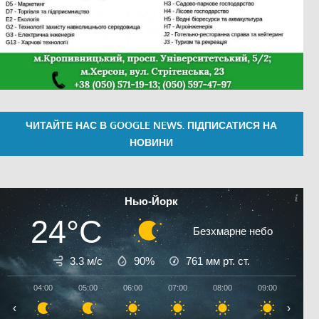
ЧИТАЙТЕ НАС В GOOGLE NEWS. ПІДПИСАТИСЯ НА
НОВИНИ
Нью-Йорк
24°C
Безхмарне небо
3.3 м/с
90%
761
мм рт. ст.
04:00
05:00
06:00
07:00
08:00
09:00
10:0
‹
›