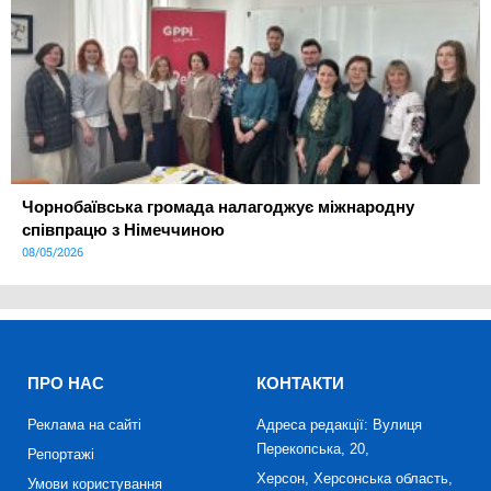
Чорнобаївська громада налагоджує міжнародну
співпрацю з Німеччиною
08/05/2026
ПРО НАС
КОНТАКТИ
Реклама на сайті
Адреса редакції: Вулиця
Перекопська, 20,
Репортажі
Херсон, Херсонська область,
Умови користування