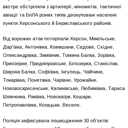
вкотре обстріляли з артилерії, мінометів, тактичної
авіації та БпЛА різних типів деокуповані населені
пункти Херсонського й Бериславського районів.
Від ворожих атак потерпали Херсон, Микільське,
Дарʼївка, Антонівка, Комишани, Садове, Східне,
Олександрівка, Зимівник, Томина Балка, Зорівка,
Приозерне, Придніпровське, Білозерка, Станіслав,
Широка Балка, Софіївка, Інгулець, Чайчине,
Токарівка, Понятівка, Чарівне, Урожайне,
Нововоскресенське, Калинівське, Любимівка, Тараса
Шевченка, Раківка, Новокаїри, Кошари,
Петропавлівка, Козацьке, Веселе.
Поліція зафіксувала пошкодження 30 об’єктів: