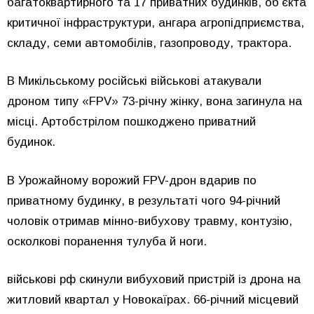
багатоквартирного та 17 приватних будинків, об’єкта
критичної інфраструктури, ангара агропідприємства,
складу, семи автомобілів, газопроводу, трактора.
В Микільському російські військові атакували
дроном типу «FPV» 73-річну жінку, вона загинула на
місці. Артобстрілом пошкоджено приватний
будинок.
В Урожайному ворожий FPV-дрон вдарив по
приватному будинку, в результаті чого 94-річний
чоловік отримав мінно-вибухову травму, контузію,
осколкові поранення тулуба й ноги.
військові рф скинули вибуховий пристрій із дрона на
житловий квартал у Новокаїрах. 66-річний місцевий