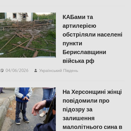
Російсько-українська
війна
,
Херсон
КАБами та
артилерією
обстріляли населені
пункти
Бериславщини
війська рф
04/06/2026
Український Південь
ПОПУЛЯРНЕ
,
Російсько-українська
війна
,
Херсон
На Херсонщині жінці
повідомили про
підозру за
залишення
малолітнього сина в