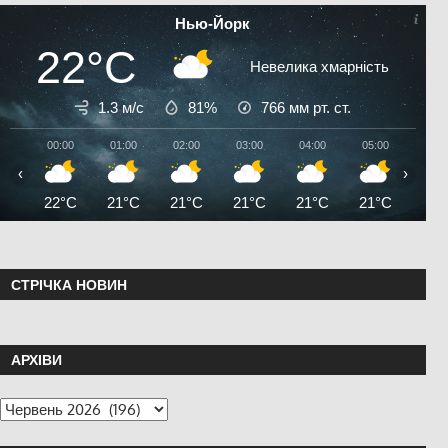
Нью-Йорк
22°C
Невелика хмарність
1.3 м/с
81%
766
мм рт. ст.
00:00
01:00
02:00
03:00
04:00
05:00
06:0
‹
›
22°C
21°C
21°C
21°C
21°C
21°C
20°
СТРІЧКА НОВИН
АРХІВИ