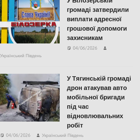
У Білозерській
громаді затвердили
виплати адресної
грошової допомоги
захисникам
04/06/2026
Український Південь
Херсон
У Тягинській громаді
дрон атакував авто
мобільної бригади
під час
відновлювальних
робіт
04/06/2026
Український Південь
ПОПУЛЯРНЕ
,